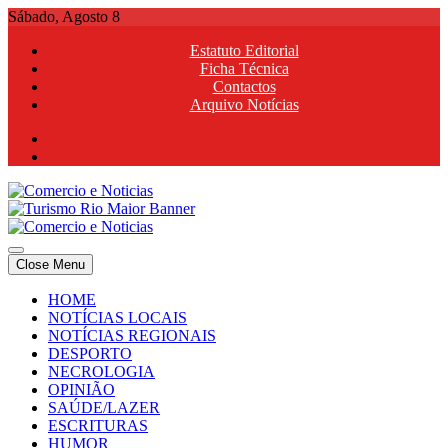
Skip
Sábado, Agosto 8
to
Estatuto Editorial
content
Ficha Técnica
Contactos
Arquivo Notícias
Comercio e Noticias
Notícias e Publicidade Online
Close Menu
Comercio e Noticias
Notícias e Publicidade Online
HOME
NOTÍCIAS LOCAIS
NOTÍCIAS REGIONAIS
DESPORTO
NECROLOGIA
OPINIÃO
SAÚDE/LAZER
ESCRITURAS
HUMOR