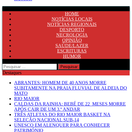
HOME
NOTÍCIAS LOCAIS
NOTÍCIAS REGIONAIS
DESPORTO
NECROLOGIA
OPINIÃO
SAÚDE/LAZER
ESCRITURAS
HUMOR
Pesquisar
por:
Destaques
ABRANTES: HOMEM DE 40 ANOS MORRE
SUBITAMENTE NA PRAIA FLUVIAL DE ALDEIA DO
MATO
RIO MAIOR
CALDAS DA RAINHA: BEBÉ DE 22 MESES MORRE
APÓS CAIR DE UM 3.º ANDAR
TRÊS ATLETAS DO RIO MAIOR BASKET NA
SELEÇÃO NACIONAL SUB-14
UNESCO EM ALENQUER PARA CONHECER
PATRIMÓNIO