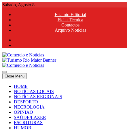
Skip
Sábado, Agosto 8
to
Estatuto Editorial
content
Ficha Técnica
Contactos
Arquivo Notícias
Comercio e Noticias
Notícias e Publicidade Online
Close Menu
Comercio e Noticias
Notícias e Publicidade Online
HOME
NOTÍCIAS LOCAIS
NOTÍCIAS REGIONAIS
DESPORTO
NECROLOGIA
OPINIÃO
SAÚDE/LAZER
ESCRITURAS
HUMOR