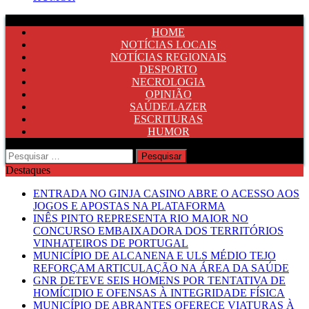
HOME
NOTÍCIAS LOCAIS
NOTÍCIAS REGIONAIS
DESPORTO
NECROLOGIA
OPINIÃO
SAÚDE/LAZER
ESCRITURAS
HUMOR
Pesquisar
por:
Destaques
ENTRADA NO GINJA CASINO ABRE O ACESSO AOS
JOGOS E APOSTAS NA PLATAFORMA
INÊS PINTO REPRESENTA RIO MAIOR NO
CONCURSO EMBAIXADORA DOS TERRITÓRIOS
VINHATEIROS DE PORTUGAL
MUNICÍPIO DE ALCANENA E ULS MÉDIO TEJO
REFORÇAM ARTICULAÇÃO NA ÁREA DA SAÚDE
GNR DETEVE SEIS HOMENS POR TENTATIVA DE
HOMÍCIDIO E OFENSAS À INTEGRIDADE FÍSICA
MUNICÍPIO DE ABRANTES OFERECE VIATURAS À