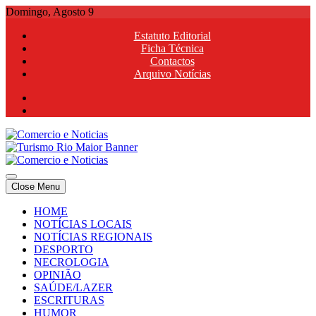
Skip
Domingo, Agosto 9
to
Estatuto Editorial
content
Ficha Técnica
Contactos
Arquivo Notícias
Comercio e Noticias
Notícias e Publicidade Online
Close Menu
Comercio e Noticias
Notícias e Publicidade Online
HOME
NOTÍCIAS LOCAIS
NOTÍCIAS REGIONAIS
DESPORTO
NECROLOGIA
OPINIÃO
SAÚDE/LAZER
ESCRITURAS
HUMOR