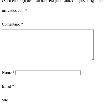
O seu endereço de email não será publicado.
Campos obrigatórios
marcados com
*
Comentário
*
Nome
*
Email
*
Site