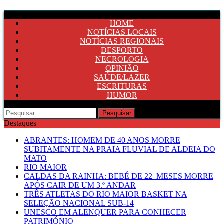
HOME
NOTÍCIAS LOCAIS
NOTÍCIAS REGIONAIS
DESPORTO
NECROLOGIA
OPINIÃO
SAÚDE/LAZER
ESCRITURAS
HUMOR
Pesquisar
por:
Destaques
ABRANTES: HOMEM DE 40 ANOS MORRE
SUBITAMENTE NA PRAIA FLUVIAL DE ALDEIA DO
MATO
RIO MAIOR
CALDAS DA RAINHA: BEBÉ DE 22 MESES MORRE
APÓS CAIR DE UM 3.º ANDAR
TRÊS ATLETAS DO RIO MAIOR BASKET NA
SELEÇÃO NACIONAL SUB-14
UNESCO EM ALENQUER PARA CONHECER
PATRIMÓNIO