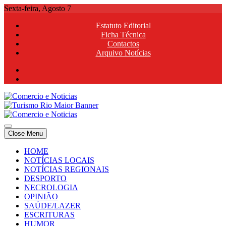
Skip
Sexta-feira, Agosto 7
to
Estatuto Editorial
content
Ficha Técnica
Contactos
Arquivo Notícias
Comercio e Noticias
Notícias e Publicidade Online
Close Menu
Comercio e Noticias
Notícias e Publicidade Online
HOME
NOTÍCIAS LOCAIS
NOTÍCIAS REGIONAIS
DESPORTO
NECROLOGIA
OPINIÃO
SAÚDE/LAZER
ESCRITURAS
HUMOR