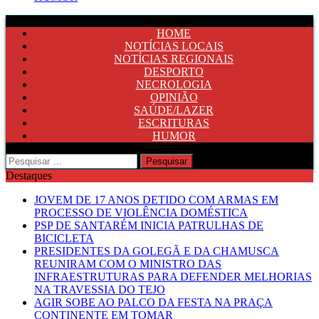
HOME
NOTÍCIAS LOCAIS
NOTÍCIAS REGIONAIS
DESPORTO
NECROLOGIA
OPINIÃO
SAÚDE/LAZER
ESCRITURAS
HUMOR
Pesquisar
por:
Destaques
JOVEM DE 17 ANOS DETIDO COM ARMAS EM
PROCESSO DE VIOLÊNCIA DOMÉSTICA
PSP DE SANTARÉM INICIA PATRULHAS DE
BICICLETA
PRESIDENTES DA GOLEGÃ E DA CHAMUSCA
REUNIRAM COM O MINISTRO DAS
INFRAESTRUTURAS PARA DEFENDER MELHORIAS
NA TRAVESSIA DO TEJO
AGIR SOBE AO PALCO DA FESTA NA PRAÇA
CONTINENTE EM TOMAR