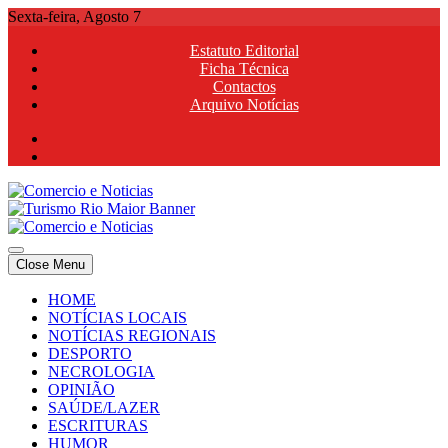
Skip
Sexta-feira, Agosto 7
to
Estatuto Editorial
content
Ficha Técnica
Contactos
Arquivo Notícias
Comercio e Noticias
Notícias e Publicidade Online
Close Menu
Comercio e Noticias
Notícias e Publicidade Online
HOME
NOTÍCIAS LOCAIS
NOTÍCIAS REGIONAIS
DESPORTO
NECROLOGIA
OPINIÃO
SAÚDE/LAZER
ESCRITURAS
HUMOR