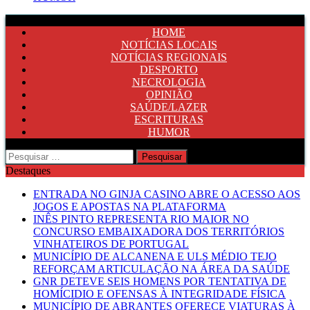
HOME
NOTÍCIAS LOCAIS
NOTÍCIAS REGIONAIS
DESPORTO
NECROLOGIA
OPINIÃO
SAÚDE/LAZER
ESCRITURAS
HUMOR
Pesquisar
por:
Destaques
ENTRADA NO GINJA CASINO ABRE O ACESSO AOS
JOGOS E APOSTAS NA PLATAFORMA
INÊS PINTO REPRESENTA RIO MAIOR NO
CONCURSO EMBAIXADORA DOS TERRITÓRIOS
VINHATEIROS DE PORTUGAL
MUNICÍPIO DE ALCANENA E ULS MÉDIO TEJO
REFORÇAM ARTICULAÇÃO NA ÁREA DA SAÚDE
GNR DETEVE SEIS HOMENS POR TENTATIVA DE
HOMÍCIDIO E OFENSAS À INTEGRIDADE FÍSICA
MUNICÍPIO DE ABRANTES OFERECE VIATURAS À