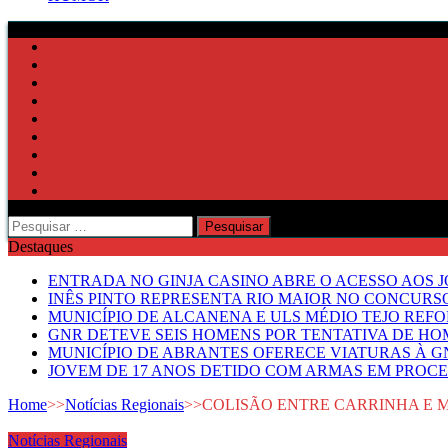
Pesquisar
por:
Destaques
ENTRADA NO GINJA CASINO ABRE O ACESSO AOS 
INÊS PINTO REPRESENTA RIO MAIOR NO CONCUR
MUNICÍPIO DE ALCANENA E ULS MÉDIO TEJO RE
GNR DETEVE SEIS HOMENS POR TENTATIVA DE HOM
MUNICÍPIO DE ABRANTES OFERECE VIATURAS À GN
JOVEM DE 17 ANOS DETIDO COM ARMAS EM PROCE
Home
>>
Notícias Regionais
>>
COLISÃO ENTRE CARRINHA E 
Notícias Regionais