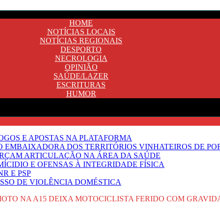
HOME
NOTÍCIAS LOCAIS
NOTÍCIAS REGIONAIS
DESPORTO
NECROLOGIA
OPINIÃO
SAÚDE/LAZER
ESCRITURAS
HUMOR
JOGOS E APOSTAS NA PLATAFORMA
SO EMBAIXADORA DOS TERRITÓRIOS VINHATEIROS DE P
FORÇAM ARTICULAÇÃO NA ÁREA DA SAÚDE
ÍCIDIO E OFENSAS À INTEGRIDADE FÍSICA
R E PSP
SSO DE VIOLÊNCIA DOMÉSTICA
MOTO NA A15 DEIXA MOTOCICLISTA FERIDO COM GRAVID