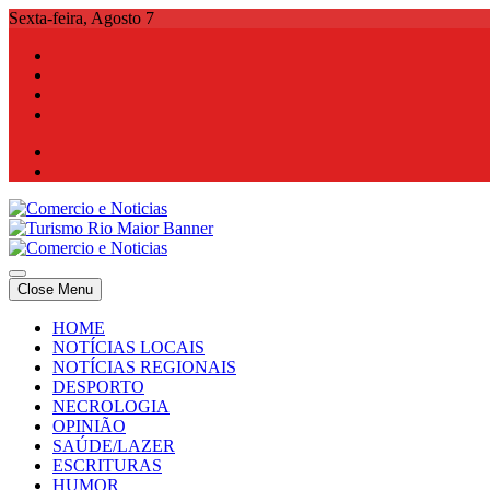
Skip
Sexta-feira, Agosto 7
to
content
Comercio e Noticias
Notícias e Publicidade Online
Close Menu
Comercio e Noticias
Notícias e Publicidade Online
HOME
NOTÍCIAS LOCAIS
NOTÍCIAS REGIONAIS
DESPORTO
NECROLOGIA
OPINIÃO
SAÚDE/LAZER
ESCRITURAS
HUMOR