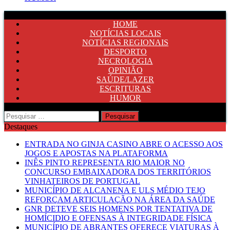
HOME
NOTÍCIAS LOCAIS
NOTÍCIAS REGIONAIS
DESPORTO
NECROLOGIA
OPINIÃO
SAÚDE/LAZER
ESCRITURAS
HUMOR
Pesquisar
por:
Destaques
ENTRADA NO GINJA CASINO ABRE O ACESSO AOS
JOGOS E APOSTAS NA PLATAFORMA
INÊS PINTO REPRESENTA RIO MAIOR NO
CONCURSO EMBAIXADORA DOS TERRITÓRIOS
VINHATEIROS DE PORTUGAL
MUNICÍPIO DE ALCANENA E ULS MÉDIO TEJO
REFORÇAM ARTICULAÇÃO NA ÁREA DA SAÚDE
GNR DETEVE SEIS HOMENS POR TENTATIVA DE
HOMÍCIDIO E OFENSAS À INTEGRIDADE FÍSICA
MUNICÍPIO DE ABRANTES OFERECE VIATURAS À