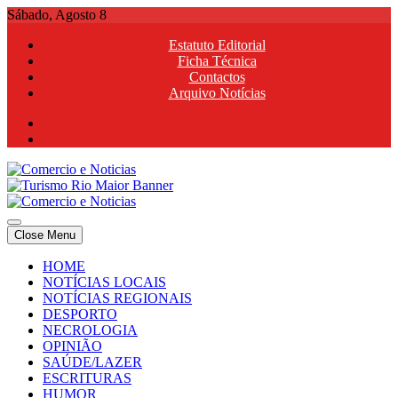
Skip
Sábado, Agosto 8
to
Estatuto Editorial
content
Ficha Técnica
Contactos
Arquivo Notícias
Comercio e Noticias
Notícias e Publicidade Online
Close Menu
Comercio e Noticias
Notícias e Publicidade Online
HOME
NOTÍCIAS LOCAIS
NOTÍCIAS REGIONAIS
DESPORTO
NECROLOGIA
OPINIÃO
SAÚDE/LAZER
ESCRITURAS
HUMOR