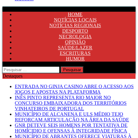
HOME
NOTÍCIAS LOCAIS
NOTÍCIAS REGIONAIS
DESPORTO
NECROLOGIA
OPINIÃO
SAÚDE/LAZER
ESCRITURAS
HUMOR
Pesquisar
por:
Destaques
ENTRADA NO GINJA CASINO ABRE O ACESSO AOS
JOGOS E APOSTAS NA PLATAFORMA
INÊS PINTO REPRESENTA RIO MAIOR NO
CONCURSO EMBAIXADORA DOS TERRITÓRIOS
VINHATEIROS DE PORTUGAL
MUNICÍPIO DE ALCANENA E ULS MÉDIO TEJO
REFORÇAM ARTICULAÇÃO NA ÁREA DA SAÚDE
GNR DETEVE SEIS HOMENS POR TENTATIVA DE
HOMÍCIDIO E OFENSAS À INTEGRIDADE FÍSICA
MUNICÍPIO DE ABRANTES OFERECE VIATURAS À