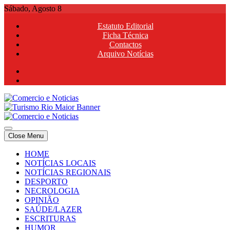
Skip
Sábado, Agosto 8
to
Estatuto Editorial
content
Ficha Técnica
Contactos
Arquivo Notícias
Comercio e Noticias
Notícias e Publicidade Online
Close Menu
Comercio e Noticias
Notícias e Publicidade Online
HOME
NOTÍCIAS LOCAIS
NOTÍCIAS REGIONAIS
DESPORTO
NECROLOGIA
OPINIÃO
SAÚDE/LAZER
ESCRITURAS
HUMOR