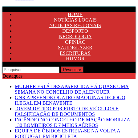
HOME
NOTÍCIAS LOCAIS
NOTÍCIAS REGIONAIS
DESPORTO
NECROLOGIA
OPINIÃO
SAÚDE/LAZER
ESCRITURAS
HUMOR
Pesquisar
por:
Destaques
MULHER ESTÁ DESAPARECIDA HÁ QUASE UMA
SEMANA NO CONCELHO DE ALENQUER
GNR APREENDE QUATRO MÁQUINAS DE JOGO
ILEGAL EM BENAVENTE
JOVEM DETIDO POR FURTO DE VEÍCULOS E
FALSIFICAÇÃO DE DOCUMENTOS
INCÊNDIO NO CONCELHO DE MAÇÃO MOBILIZA
130 BOMBEIROS E 7 MEIOS AÉREOS
EQUIPA DE ÓBIDOS ESTREIA-SE NA VOLTA A
PORTUGAL EM BICICLETA