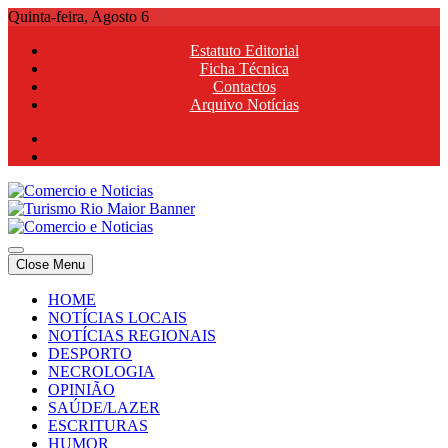
Skip
Quinta-feira, Agosto 6
to
Estatuto Editorial
content
Ficha Técnica
Contactos
Arquivo Notícias
Comercio e Noticias
Notícias e Publicidade Online
Close Menu
Comercio e Noticias
Notícias e Publicidade Online
HOME
NOTÍCIAS LOCAIS
NOTÍCIAS REGIONAIS
DESPORTO
NECROLOGIA
OPINIÃO
SAÚDE/LAZER
ESCRITURAS
HUMOR