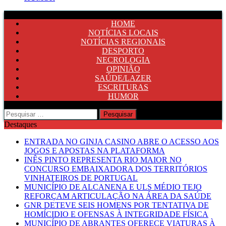
HOME
NOTÍCIAS LOCAIS
NOTÍCIAS REGIONAIS
DESPORTO
NECROLOGIA
OPINIÃO
SAÚDE/LAZER
ESCRITURAS
HUMOR
Pesquisar
por:
Destaques
ENTRADA NO GINJA CASINO ABRE O ACESSO AOS
JOGOS E APOSTAS NA PLATAFORMA
INÊS PINTO REPRESENTA RIO MAIOR NO
CONCURSO EMBAIXADORA DOS TERRITÓRIOS
VINHATEIROS DE PORTUGAL
MUNICÍPIO DE ALCANENA E ULS MÉDIO TEJO
REFORÇAM ARTICULAÇÃO NA ÁREA DA SAÚDE
GNR DETEVE SEIS HOMENS POR TENTATIVA DE
HOMÍCIDIO E OFENSAS À INTEGRIDADE FÍSICA
MUNICÍPIO DE ABRANTES OFERECE VIATURAS À