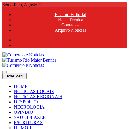
Skip
Sexta-feira, Agosto 7
to
Estatuto Editorial
content
Ficha Técnica
Contactos
Arquivo Notícias
Comercio e Noticias
Notícias e Publicidade Online
Close Menu
Comercio e Noticias
Notícias e Publicidade Online
HOME
NOTÍCIAS LOCAIS
NOTÍCIAS REGIONAIS
DESPORTO
NECROLOGIA
OPINIÃO
SAÚDE/LAZER
ESCRITURAS
HUMOR