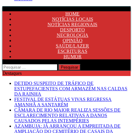
HOME
NOTÍCIAS LOCAIS
NOTÍCIAS REGIONAIS
DESPORTO
NECROLOGIA
OPINIÃO
SAÚDE/LAZER
ESCRITURAS
HUMOR
Pesquisar
por:
Destaques
DETIDO SUSPEITO DE TRÁFICO DE
ESTUPEFACIENTES COM ARMAZÉM NAS CALDAS
DA RAINHA
FESTIVAL DE ESTÁTUAS VIVAS REGRESSA
AMANHÃ A SANTARÉM
CÂMARA DE RIO MAIOR REALIZA SESSÕES DE
ESCLARECIMENTO RELATIVAS A DANOS
CAUSADOS PELAS INTEMPÉRIES
AZAMBUJA: JÁ ARRANCOU A EMPREITADA DE
AMPLIAÇÃO DO CEMITÉRIO DE CASAIS DA