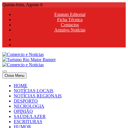
Skip
Quinta-feira, Agosto 6
to
Estatuto Editorial
content
Ficha Técnica
Contactos
Arquivo Notícias
Comercio e Noticias
Notícias e Publicidade Online
Close Menu
Comercio e Noticias
Notícias e Publicidade Online
HOME
NOTÍCIAS LOCAIS
NOTÍCIAS REGIONAIS
DESPORTO
NECROLOGIA
OPINIÃO
SAÚDE/LAZER
ESCRITURAS
HUMOR