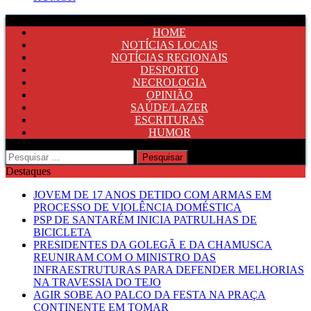
HOME
NOTÍCIAS LOCAIS
NOTÍCIAS REGIONAIS
DESPORTO
NECROLOGIA
OPINIÃO
SAÚDE/LAZER
ESCRITURAS
HUMOR
Pesquisar
por:
Destaques
JOVEM DE 17 ANOS DETIDO COM ARMAS EM
PROCESSO DE VIOLÊNCIA DOMÉSTICA
PSP DE SANTARÉM INICIA PATRULHAS DE
BICICLETA
PRESIDENTES DA GOLEGÃ E DA CHAMUSCA
REUNIRAM COM O MINISTRO DAS
INFRAESTRUTURAS PARA DEFENDER MELHORIAS
NA TRAVESSIA DO TEJO
AGIR SOBE AO PALCO DA FESTA NA PRAÇA
CONTINENTE EM TOMAR