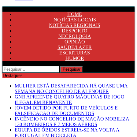
HOME
NOTÍCIAS LOCAIS
NOTÍCIAS REGIONAIS
DESPORTO
NECROLOGIA
OPINIÃO
SAÚDE/LAZER
ESCRITURAS
HUMOR
Pesquisar
por:
Destaques
MULHER ESTÁ DESAPARECIDA HÁ QUASE UMA
SEMANA NO CONCELHO DE ALENQUER
GNR APREENDE QUATRO MÁQUINAS DE JOGO
ILEGAL EM BENAVENTE
JOVEM DETIDO POR FURTO DE VEÍCULOS E
FALSIFICAÇÃO DE DOCUMENTOS
INCÊNDIO NO CONCELHO DE MAÇÃO MOBILIZA
130 BOMBEIROS E 7 MEIOS AÉREOS
EQUIPA DE ÓBIDOS ESTREIA-SE NA VOLTA A
PORTUGAL EM BICICLETA