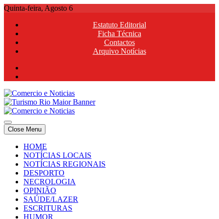
Skip
Quinta-feira, Agosto 6
to
Estatuto Editorial
content
Ficha Técnica
Contactos
Arquivo Notícias
Comercio e Noticias
Notícias e Publicidade Online
Close Menu
Comercio e Noticias
Notícias e Publicidade Online
HOME
NOTÍCIAS LOCAIS
NOTÍCIAS REGIONAIS
DESPORTO
NECROLOGIA
OPINIÃO
SAÚDE/LAZER
ESCRITURAS
HUMOR