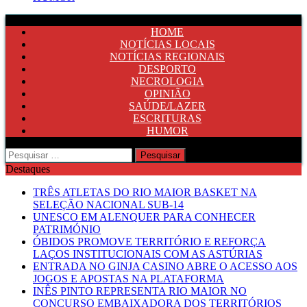
HOME
NOTÍCIAS LOCAIS
NOTÍCIAS REGIONAIS
DESPORTO
NECROLOGIA
OPINIÃO
SAÚDE/LAZER
ESCRITURAS
HUMOR
Pesquisar
por:
Destaques
TRÊS ATLETAS DO RIO MAIOR BASKET NA
SELEÇÃO NACIONAL SUB-14
UNESCO EM ALENQUER PARA CONHECER
PATRIMÓNIO
ÓBIDOS PROMOVE TERRITÓRIO E REFORÇA
LAÇOS INSTITUCIONAIS COM AS ASTÚRIAS
ENTRADA NO GINJA CASINO ABRE O ACESSO AOS
JOGOS E APOSTAS NA PLATAFORMA
INÊS PINTO REPRESENTA RIO MAIOR NO
CONCURSO EMBAIXADORA DOS TERRITÓRIOS