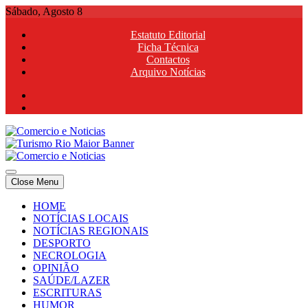
Skip
Sábado, Agosto 8
to
Estatuto Editorial
content
Ficha Técnica
Contactos
Arquivo Notícias
Comercio e Noticias
Notícias e Publicidade Online
Close Menu
Comercio e Noticias
Notícias e Publicidade Online
HOME
NOTÍCIAS LOCAIS
NOTÍCIAS REGIONAIS
DESPORTO
NECROLOGIA
OPINIÃO
SAÚDE/LAZER
ESCRITURAS
HUMOR