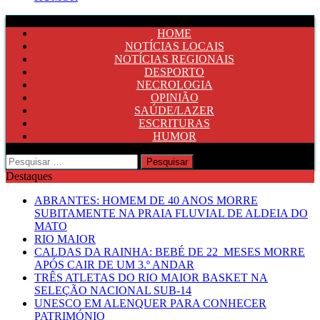
HOME
NOTÍCIAS LOCAIS
NOTÍCIAS REGIONAIS
DESPORTO
NECROLOGIA
OPINIÃO
SAÚDE/LAZER
ESCRITURAS
HUMOR
Pesquisar
por:
Destaques
ABRANTES: HOMEM DE 40 ANOS MORRE
SUBITAMENTE NA PRAIA FLUVIAL DE ALDEIA DO
MATO
RIO MAIOR
CALDAS DA RAINHA: BEBÉ DE 22 MESES MORRE
APÓS CAIR DE UM 3.º ANDAR
TRÊS ATLETAS DO RIO MAIOR BASKET NA
SELEÇÃO NACIONAL SUB-14
UNESCO EM ALENQUER PARA CONHECER
PATRIMÓNIO