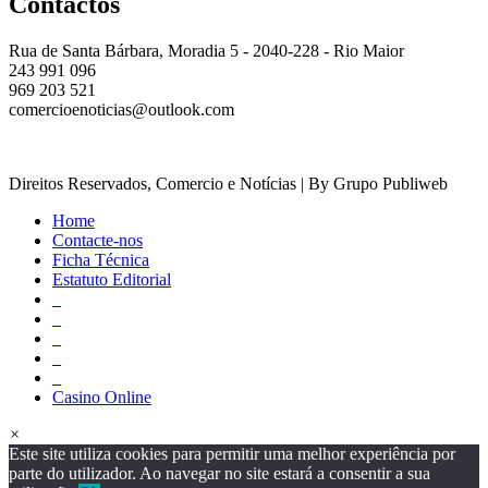
Contactos
Rua de Santa Bárbara, Moradia 5 - 2040-228 - Rio Maior
243 991 096
969 203 521
comercioenoticias@outlook.com
Direitos Reservados, Comercio e Notícias | By Grupo Publiweb
Home
Contacte-nos
Ficha Técnica
Estatuto Editorial
_
_
_
_
_
Casino Online
×
Este site utiliza cookies para permitir uma melhor experiência por
parte do utilizador. Ao navegar no site estará a consentir a sua