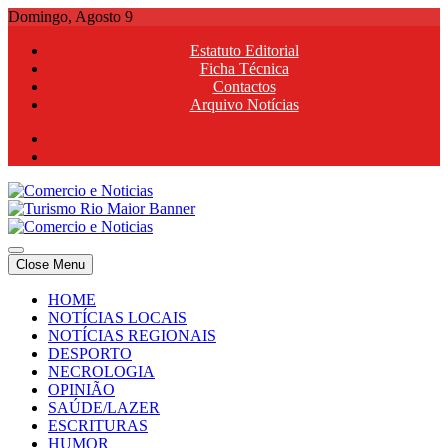
Skip
Domingo, Agosto 9
to
Estatuto Editorial
content
Ficha Técnica
Contactos
Arquivo Notícias
Comercio e Noticias
Notícias e Publicidade Online
Close Menu
Comercio e Noticias
Notícias e Publicidade Online
HOME
NOTÍCIAS LOCAIS
NOTÍCIAS REGIONAIS
DESPORTO
NECROLOGIA
OPINIÃO
SAÚDE/LAZER
ESCRITURAS
HUMOR