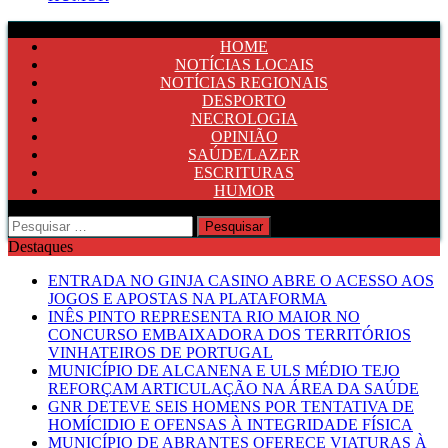
HOME
NOTÍCIAS LOCAIS
NOTÍCIAS REGIONAIS
DESPORTO
NECROLOGIA
OPINIÃO
SAÚDE/LAZER
ESCRITURAS
HUMOR
Pesquisar
por:
Destaques
ENTRADA NO GINJA CASINO ABRE O ACESSO AOS
JOGOS E APOSTAS NA PLATAFORMA
INÊS PINTO REPRESENTA RIO MAIOR NO
CONCURSO EMBAIXADORA DOS TERRITÓRIOS
VINHATEIROS DE PORTUGAL
MUNICÍPIO DE ALCANENA E ULS MÉDIO TEJO
REFORÇAM ARTICULAÇÃO NA ÁREA DA SAÚDE
GNR DETEVE SEIS HOMENS POR TENTATIVA DE
HOMÍCIDIO E OFENSAS À INTEGRIDADE FÍSICA
MUNICÍPIO DE ABRANTES OFERECE VIATURAS À