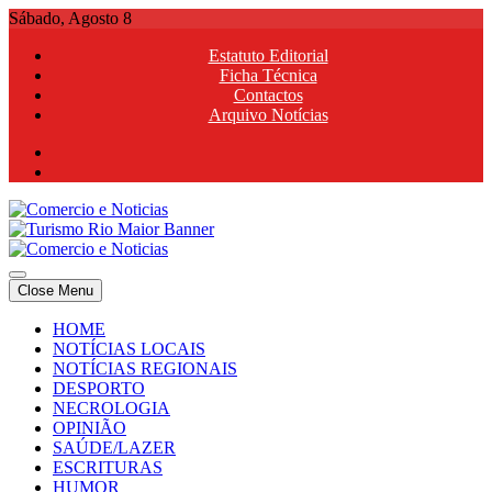
Skip
Sábado, Agosto 8
to
Estatuto Editorial
content
Ficha Técnica
Contactos
Arquivo Notícias
Comercio e Noticias
Notícias e Publicidade Online
Close Menu
Comercio e Noticias
Notícias e Publicidade Online
HOME
NOTÍCIAS LOCAIS
NOTÍCIAS REGIONAIS
DESPORTO
NECROLOGIA
OPINIÃO
SAÚDE/LAZER
ESCRITURAS
HUMOR