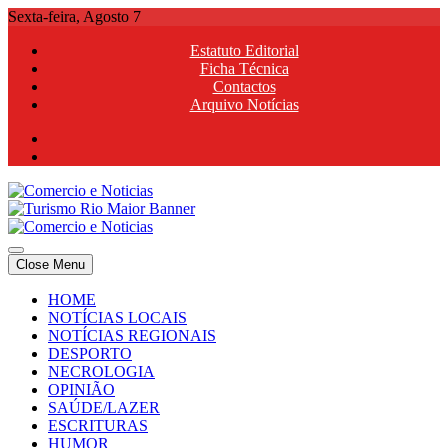
Skip
Sexta-feira, Agosto 7
to
Estatuto Editorial
content
Ficha Técnica
Contactos
Arquivo Notícias
Comercio e Noticias
Notícias e Publicidade Online
Close Menu
Comercio e Noticias
Notícias e Publicidade Online
HOME
NOTÍCIAS LOCAIS
NOTÍCIAS REGIONAIS
DESPORTO
NECROLOGIA
OPINIÃO
SAÚDE/LAZER
ESCRITURAS
HUMOR