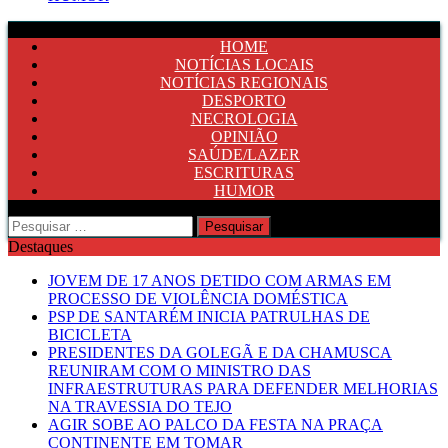
HOME
NOTÍCIAS LOCAIS
NOTÍCIAS REGIONAIS
DESPORTO
NECROLOGIA
OPINIÃO
SAÚDE/LAZER
ESCRITURAS
HUMOR
Pesquisar
por:
Destaques
JOVEM DE 17 ANOS DETIDO COM ARMAS EM
PROCESSO DE VIOLÊNCIA DOMÉSTICA
PSP DE SANTARÉM INICIA PATRULHAS DE
BICICLETA
PRESIDENTES DA GOLEGÃ E DA CHAMUSCA
REUNIRAM COM O MINISTRO DAS
INFRAESTRUTURAS PARA DEFENDER MELHORIAS
NA TRAVESSIA DO TEJO
AGIR SOBE AO PALCO DA FESTA NA PRAÇA
CONTINENTE EM TOMAR