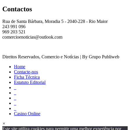
Contactos
Rua de Santa Bárbara, Moradia 5 - 2040-228 - Rio Maior
243 991 096
969 203 521
comercioenoticias@outlook.com
Direitos Reservados, Comercio e Notícias | By Grupo Publiweb
Home
Contacte-nos
Ficha Técnica
Estatuto Editorial
_
_
_
_
_
Casino Online
×
Este site utiliza cookies para permitir uma melhor experiência por