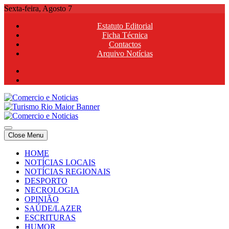
Skip
Sexta-feira, Agosto 7
to
Estatuto Editorial
content
Ficha Técnica
Contactos
Arquivo Notícias
Comercio e Noticias
Notícias e Publicidade Online
Close Menu
Comercio e Noticias
Notícias e Publicidade Online
HOME
NOTÍCIAS LOCAIS
NOTÍCIAS REGIONAIS
DESPORTO
NECROLOGIA
OPINIÃO
SAÚDE/LAZER
ESCRITURAS
HUMOR