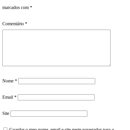
marcados com
*
Comentário
*
Nome
*
Email
*
Site
Guardar o meu nome, email e site neste navegador para a