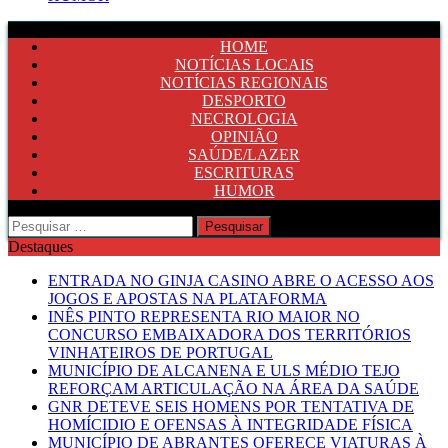
HOME
NOTÍCIAS LOCAIS
NOTÍCIAS REGIONAIS
DESPORTO
NECROLOGIA
OPINIÃO
SAÚDE/LAZER
ESCRITURAS
HUMOR
Pesquisar
por:
Destaques
ENTRADA NO GINJA CASINO ABRE O ACESSO AOS
JOGOS E APOSTAS NA PLATAFORMA
INÊS PINTO REPRESENTA RIO MAIOR NO
CONCURSO EMBAIXADORA DOS TERRITÓRIOS
VINHATEIROS DE PORTUGAL
MUNICÍPIO DE ALCANENA E ULS MÉDIO TEJO
REFORÇAM ARTICULAÇÃO NA ÁREA DA SAÚDE
GNR DETEVE SEIS HOMENS POR TENTATIVA DE
HOMÍCIDIO E OFENSAS À INTEGRIDADE FÍSICA
MUNICÍPIO DE ABRANTES OFERECE VIATURAS À