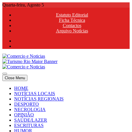
Skip
Quarta-feira, Agosto 5
to
Estatuto Editorial
content
Ficha Técnica
Contactos
Arquivo Notícias
Comercio e Noticias
Notícias e Publicidade Online
Close Menu
Comercio e Noticias
Notícias e Publicidade Online
HOME
NOTÍCIAS LOCAIS
NOTÍCIAS REGIONAIS
DESPORTO
NECROLOGIA
OPINIÃO
SAÚDE/LAZER
ESCRITURAS
HUMOR