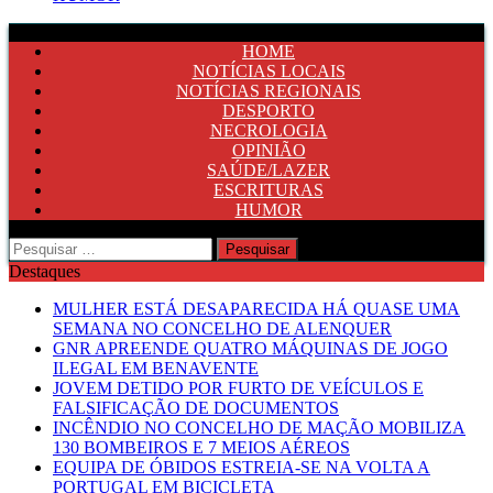
HOME
NOTÍCIAS LOCAIS
NOTÍCIAS REGIONAIS
DESPORTO
NECROLOGIA
OPINIÃO
SAÚDE/LAZER
ESCRITURAS
HUMOR
Pesquisar
por:
Destaques
MULHER ESTÁ DESAPARECIDA HÁ QUASE UMA
SEMANA NO CONCELHO DE ALENQUER
GNR APREENDE QUATRO MÁQUINAS DE JOGO
ILEGAL EM BENAVENTE
JOVEM DETIDO POR FURTO DE VEÍCULOS E
FALSIFICAÇÃO DE DOCUMENTOS
INCÊNDIO NO CONCELHO DE MAÇÃO MOBILIZA
130 BOMBEIROS E 7 MEIOS AÉREOS
EQUIPA DE ÓBIDOS ESTREIA-SE NA VOLTA A
PORTUGAL EM BICICLETA