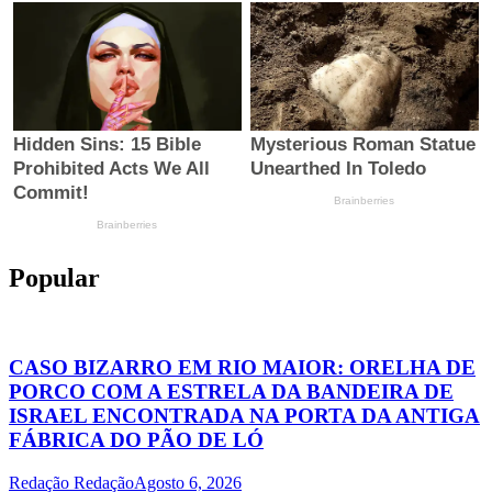
Popular
CASO BIZARRO EM RIO MAIOR: ORELHA DE
PORCO COM A ESTRELA DA BANDEIRA DE
ISRAEL ENCONTRADA NA PORTA DA ANTIGA
FÁBRICA DO PÃO DE LÓ
Redação Redação
Agosto 6, 2026