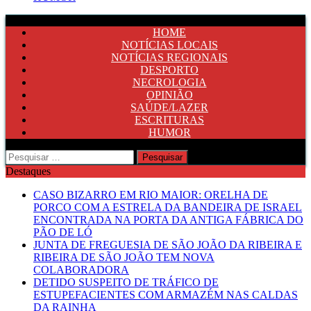
HOME
NOTÍCIAS LOCAIS
NOTÍCIAS REGIONAIS
DESPORTO
NECROLOGIA
OPINIÃO
SAÚDE/LAZER
ESCRITURAS
HUMOR
Pesquisar
por:
Destaques
CASO BIZARRO EM RIO MAIOR: ORELHA DE
PORCO COM A ESTRELA DA BANDEIRA DE ISRAEL
ENCONTRADA NA PORTA DA ANTIGA FÁBRICA DO
PÃO DE LÓ
JUNTA DE FREGUESIA DE SÃO JOÃO DA RIBEIRA E
RIBEIRA DE SÃO JOÃO TEM NOVA
COLABORADORA
DETIDO SUSPEITO DE TRÁFICO DE
ESTUPEFACIENTES COM ARMAZÉM NAS CALDAS
DA RAINHA