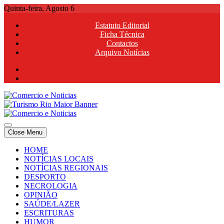
Skip
Quinta-feira, Agosto 6
to
Estatuto Editorial
content
Ficha Técnica
Contactos
Arquivo Notícias
Comercio e Noticias
Notícias e Publicidade Online
Close Menu
Comercio e Noticias
Notícias e Publicidade Online
HOME
NOTÍCIAS LOCAIS
NOTÍCIAS REGIONAIS
DESPORTO
NECROLOGIA
OPINIÃO
SAÚDE/LAZER
ESCRITURAS
HUMOR