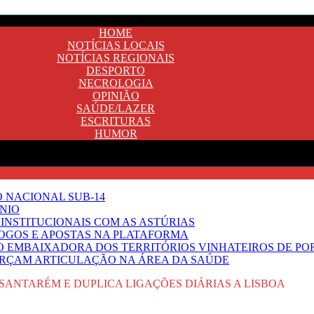
HOME
NOTÍCIAS LOCAIS
NOTÍCIAS REGIONAIS
DESPORTO
NECROLOGIA
OPINIÃO
SAÚDE/LAZER
ESCRITURAS
HUMOR
O NACIONAL SUB-14
NIO
INSTITUCIONAIS COM AS ASTÚRIAS
JOGOS E APOSTAS NA PLATAFORMA
SO EMBAIXADORA DOS TERRITÓRIOS VINHATEIROS DE P
FORÇAM ARTICULAÇÃO NA ÁREA DA SAÚDE
SANTARÉM E DUPLICA LIGAÇÕES DIÁRIAS A LISBOA