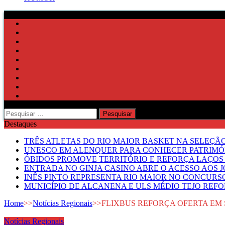
Pesquisar
por:
Destaques
TRÊS ATLETAS DO RIO MAIOR BASKET NA SELEÇÃ
UNESCO EM ALENQUER PARA CONHECER PATRIMÓ
ÓBIDOS PROMOVE TERRITÓRIO E REFORÇA LAÇOS 
ENTRADA NO GINJA CASINO ABRE O ACESSO AOS 
INÊS PINTO REPRESENTA RIO MAIOR NO CONCUR
MUNICÍPIO DE ALCANENA E ULS MÉDIO TEJO RE
Home
>>
Notícias Regionais
>>
FLIXBUS REFORÇA OFERTA EM 
Notícias Regionais