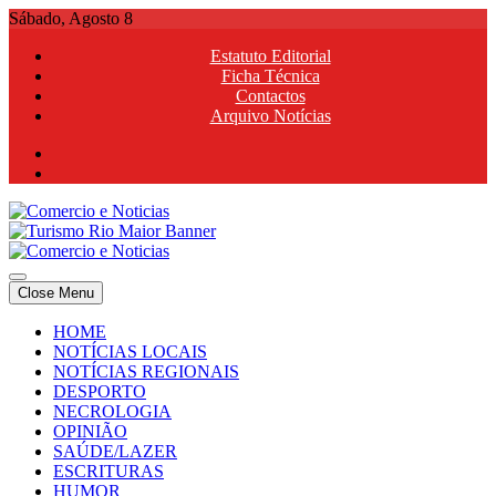
Skip
Sábado, Agosto 8
to
Estatuto Editorial
content
Ficha Técnica
Contactos
Arquivo Notícias
Comercio e Noticias
Notícias e Publicidade Online
Close Menu
Comercio e Noticias
Notícias e Publicidade Online
HOME
NOTÍCIAS LOCAIS
NOTÍCIAS REGIONAIS
DESPORTO
NECROLOGIA
OPINIÃO
SAÚDE/LAZER
ESCRITURAS
HUMOR