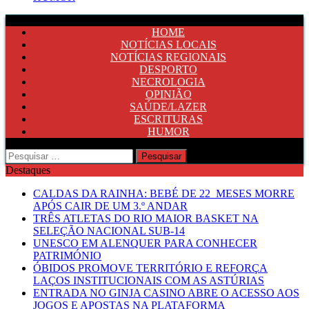
HOME
NOTÍCIAS LOCAIS
NOTÍCIAS REGIONAIS
DESPORTO
NECROLOGIA
OPINIÃO
SAÚDE/LAZER
ESCRITURAS
HUMOR
Pesquisar
por:
Destaques
CALDAS DA RAINHA: BEBÉ DE 22 MESES MORRE
APÓS CAIR DE UM 3.º ANDAR
TRÊS ATLETAS DO RIO MAIOR BASKET NA
SELEÇÃO NACIONAL SUB-14
UNESCO EM ALENQUER PARA CONHECER
PATRIMÓNIO
ÓBIDOS PROMOVE TERRITÓRIO E REFORÇA
LAÇOS INSTITUCIONAIS COM AS ASTÚRIAS
ENTRADA NO GINJA CASINO ABRE O ACESSO AOS
JOGOS E APOSTAS NA PLATAFORMA