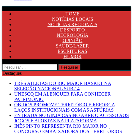
HOME
NOTÍCIAS LOCAIS
NOTÍCIAS REGIONAIS
DESPORTO
NECROLOGIA
OPINIÃO
SAÚDE/LAZER
ESCRITURAS
HUMOR
Pesquisar
por:
Destaques
TRÊS ATLETAS DO RIO MAIOR BASKET NA
SELEÇÃO NACIONAL SUB-14
UNESCO EM ALENQUER PARA CONHECER
PATRIMÓNIO
ÓBIDOS PROMOVE TERRITÓRIO E REFORÇA
LAÇOS INSTITUCIONAIS COM AS ASTÚRIAS
ENTRADA NO GINJA CASINO ABRE O ACESSO AOS
JOGOS E APOSTAS NA PLATAFORMA
INÊS PINTO REPRESENTA RIO MAIOR NO
CONCURSO EMBAIXADORA DOS TERRITÓRIOS