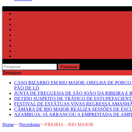
Pesquisar
por:
Destaques
CASO BIZARRO EM RIO MAIOR: ORELHA DE PORCO
PÃO DE LÓ
JUNTA DE FREGUESIA DE SÃO JOÃO DA RIBEIRA 
DETIDO SUSPEITO DE TRÁFICO DE ESTUPEFACIE
FESTIVAL DE ESTÁTUAS VIVAS REGRESSA AMANH
CÂMARA DE RIO MAIOR REALIZA SESSÕES DE ESC
AZAMBUJA: JÁ ARRANCOU A EMPREITADA DE AMPL
Home
>>
Necrologia
>>
FREIRIA – RIO MAIOR