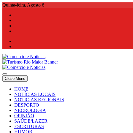
Skip
Quinta-feira, Agosto 6
to
content
Comercio e Noticias
Notícias e Publicidade Online
Close Menu
Comercio e Noticias
Notícias e Publicidade Online
HOME
NOTÍCIAS LOCAIS
NOTÍCIAS REGIONAIS
DESPORTO
NECROLOGIA
OPINIÃO
SAÚDE/LAZER
ESCRITURAS
HUMOR