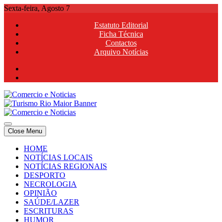
Skip
Sexta-feira, Agosto 7
to
Estatuto Editorial
content
Ficha Técnica
Contactos
Arquivo Notícias
Comercio e Noticias
Notícias e Publicidade Online
Close Menu
Comercio e Noticias
Notícias e Publicidade Online
HOME
NOTÍCIAS LOCAIS
NOTÍCIAS REGIONAIS
DESPORTO
NECROLOGIA
OPINIÃO
SAÚDE/LAZER
ESCRITURAS
HUMOR