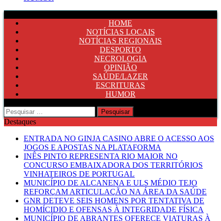
HOME
NOTÍCIAS LOCAIS
NOTÍCIAS REGIONAIS
DESPORTO
NECROLOGIA
OPINIÃO
SAÚDE/LAZER
ESCRITURAS
HUMOR
Pesquisar
por:
Destaques
ENTRADA NO GINJA CASINO ABRE O ACESSO AOS
JOGOS E APOSTAS NA PLATAFORMA
INÊS PINTO REPRESENTA RIO MAIOR NO
CONCURSO EMBAIXADORA DOS TERRITÓRIOS
VINHATEIROS DE PORTUGAL
MUNICÍPIO DE ALCANENA E ULS MÉDIO TEJO
REFORÇAM ARTICULAÇÃO NA ÁREA DA SAÚDE
GNR DETEVE SEIS HOMENS POR TENTATIVA DE
HOMÍCIDIO E OFENSAS À INTEGRIDADE FÍSICA
MUNICÍPIO DE ABRANTES OFERECE VIATURAS À