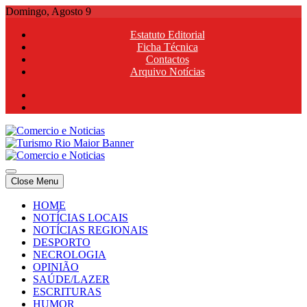
Skip
Domingo, Agosto 9
to
Estatuto Editorial
content
Ficha Técnica
Contactos
Arquivo Notícias
Comercio e Noticias
Notícias e Publicidade Online
Close Menu
Comercio e Noticias
Notícias e Publicidade Online
HOME
NOTÍCIAS LOCAIS
NOTÍCIAS REGIONAIS
DESPORTO
NECROLOGIA
OPINIÃO
SAÚDE/LAZER
ESCRITURAS
HUMOR