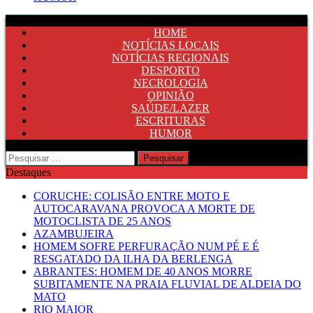
HOME
NOTÍCIAS LOCAIS
NOTÍCIAS REGIONAIS
DESPORTO
NECROLOGIA
OPINIÃO
SAÚDE/LAZER
ESCRITURAS
HUMOR
Pesquisar
por:
Destaques
CORUCHE: COLISÃO ENTRE MOTO E
AUTOCARAVANA PROVOCA A MORTE DE
MOTOCLISTA DE 25 ANOS
AZAMBUJEIRA
HOMEM SOFRE PERFURAÇÃO NUM PÉ E É
RESGATADO DA ILHA DA BERLENGA
ABRANTES: HOMEM DE 40 ANOS MORRE
SUBITAMENTE NA PRAIA FLUVIAL DE ALDEIA DO
MATO
RIO MAIOR