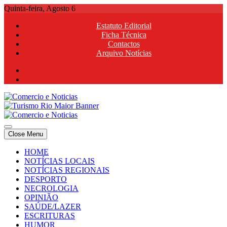
Skip
Quinta-feira, Agosto 6
to
Estatuto Editorial
content
Ficha Técnica
Contactos
Arquivo Notícias
Comercio e Noticias
Notícias e Publicidade Online
Close Menu
Comercio e Noticias
Notícias e Publicidade Online
HOME
NOTÍCIAS LOCAIS
NOTÍCIAS REGIONAIS
DESPORTO
NECROLOGIA
OPINIÃO
SAÚDE/LAZER
ESCRITURAS
HUMOR