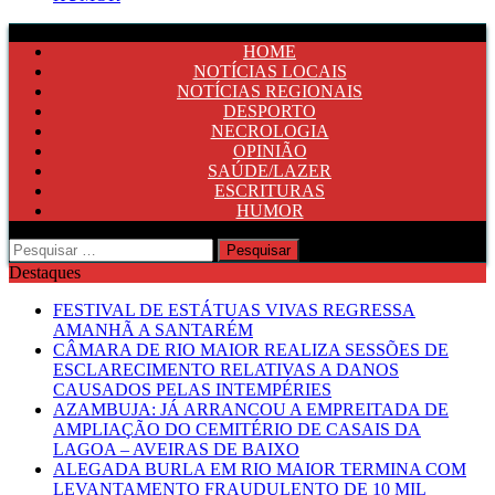
HOME
NOTÍCIAS LOCAIS
NOTÍCIAS REGIONAIS
DESPORTO
NECROLOGIA
OPINIÃO
SAÚDE/LAZER
ESCRITURAS
HUMOR
Pesquisar
por:
Destaques
FESTIVAL DE ESTÁTUAS VIVAS REGRESSA
AMANHÃ A SANTARÉM
CÂMARA DE RIO MAIOR REALIZA SESSÕES DE
ESCLARECIMENTO RELATIVAS A DANOS
CAUSADOS PELAS INTEMPÉRIES
AZAMBUJA: JÁ ARRANCOU A EMPREITADA DE
AMPLIAÇÃO DO CEMITÉRIO DE CASAIS DA
LAGOA – AVEIRAS DE BAIXO
ALEGADA BURLA EM RIO MAIOR TERMINA COM
LEVANTAMENTO FRAUDULENTO DE 10 MIL