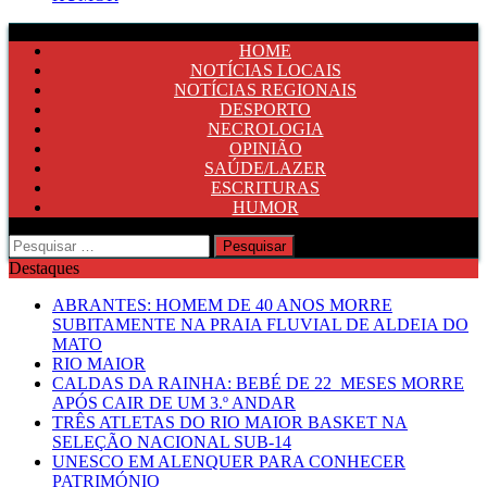
HOME
NOTÍCIAS LOCAIS
NOTÍCIAS REGIONAIS
DESPORTO
NECROLOGIA
OPINIÃO
SAÚDE/LAZER
ESCRITURAS
HUMOR
Pesquisar
por:
Destaques
ABRANTES: HOMEM DE 40 ANOS MORRE
SUBITAMENTE NA PRAIA FLUVIAL DE ALDEIA DO
MATO
RIO MAIOR
CALDAS DA RAINHA: BEBÉ DE 22 MESES MORRE
APÓS CAIR DE UM 3.º ANDAR
TRÊS ATLETAS DO RIO MAIOR BASKET NA
SELEÇÃO NACIONAL SUB-14
UNESCO EM ALENQUER PARA CONHECER
PATRIMÓNIO