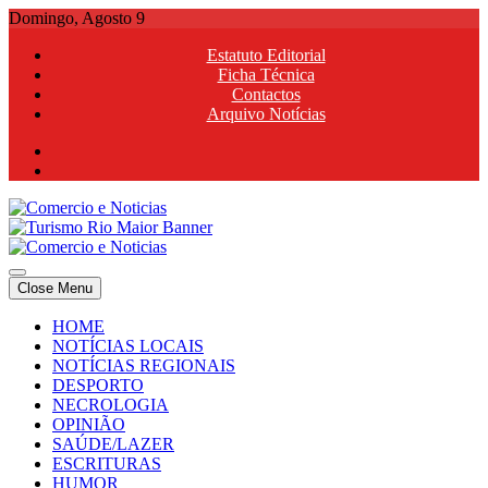
Skip
Domingo, Agosto 9
to
Estatuto Editorial
content
Ficha Técnica
Contactos
Arquivo Notícias
Comercio e Noticias
Notícias e Publicidade Online
Close Menu
Comercio e Noticias
Notícias e Publicidade Online
HOME
NOTÍCIAS LOCAIS
NOTÍCIAS REGIONAIS
DESPORTO
NECROLOGIA
OPINIÃO
SAÚDE/LAZER
ESCRITURAS
HUMOR