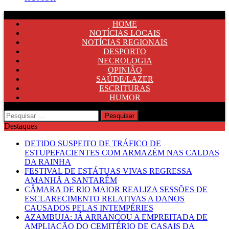
HOME
NOTÍCIAS LOCAIS
NOTÍCIAS REGIONAIS
DESPORTO
NECROLOGIA
OPINIÃO
SAÚDE/LAZER
ESCRITURAS
HUMOR
Pesquisar
por:
Destaques
DETIDO SUSPEITO DE TRÁFICO DE
ESTUPEFACIENTES COM ARMAZÉM NAS CALDAS
DA RAINHA
FESTIVAL DE ESTÁTUAS VIVAS REGRESSA
AMANHÃ A SANTARÉM
CÂMARA DE RIO MAIOR REALIZA SESSÕES DE
ESCLARECIMENTO RELATIVAS A DANOS
CAUSADOS PELAS INTEMPÉRIES
AZAMBUJA: JÁ ARRANCOU A EMPREITADA DE
AMPLIAÇÃO DO CEMITÉRIO DE CASAIS DA