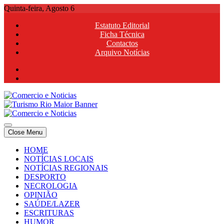
Skip
Quinta-feira, Agosto 6
to
Estatuto Editorial
content
Ficha Técnica
Contactos
Arquivo Notícias
Comercio e Noticias
Notícias e Publicidade Online
Close Menu
Comercio e Noticias
Notícias e Publicidade Online
HOME
NOTÍCIAS LOCAIS
NOTÍCIAS REGIONAIS
DESPORTO
NECROLOGIA
OPINIÃO
SAÚDE/LAZER
ESCRITURAS
HUMOR