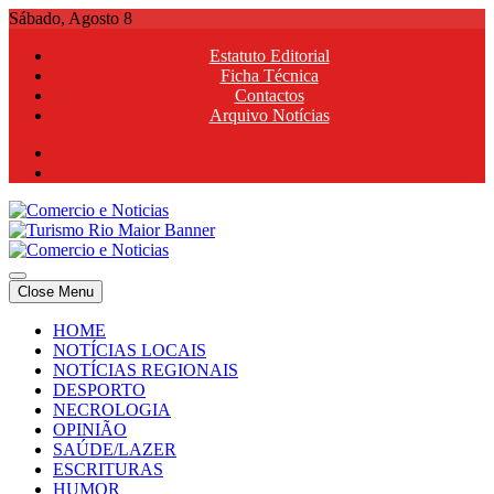
Skip
Sábado, Agosto 8
to
Estatuto Editorial
content
Ficha Técnica
Contactos
Arquivo Notícias
Comercio e Noticias
Notícias e Publicidade Online
Close Menu
Comercio e Noticias
Notícias e Publicidade Online
HOME
NOTÍCIAS LOCAIS
NOTÍCIAS REGIONAIS
DESPORTO
NECROLOGIA
OPINIÃO
SAÚDE/LAZER
ESCRITURAS
HUMOR