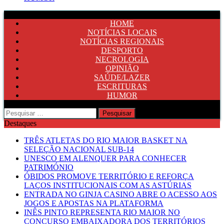
HOME
NOTÍCIAS LOCAIS
NOTÍCIAS REGIONAIS
DESPORTO
NECROLOGIA
OPINIÃO
SAÚDE/LAZER
ESCRITURAS
HUMOR
Pesquisar
por:
Destaques
TRÊS ATLETAS DO RIO MAIOR BASKET NA
SELEÇÃO NACIONAL SUB-14
UNESCO EM ALENQUER PARA CONHECER
PATRIMÓNIO
ÓBIDOS PROMOVE TERRITÓRIO E REFORÇA
LAÇOS INSTITUCIONAIS COM AS ASTÚRIAS
ENTRADA NO GINJA CASINO ABRE O ACESSO AOS
JOGOS E APOSTAS NA PLATAFORMA
INÊS PINTO REPRESENTA RIO MAIOR NO
CONCURSO EMBAIXADORA DOS TERRITÓRIOS