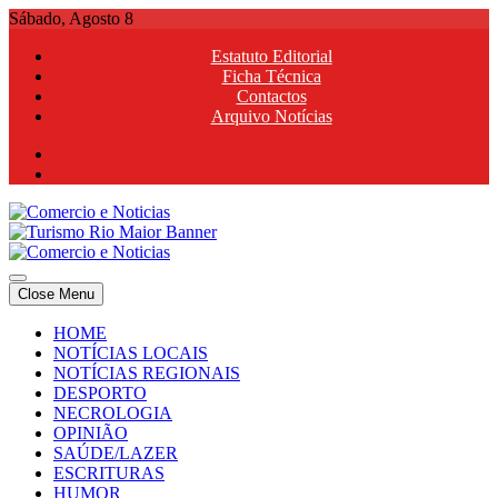
Skip
Sábado, Agosto 8
to
Estatuto Editorial
content
Ficha Técnica
Contactos
Arquivo Notícias
Comercio e Noticias
Notícias e Publicidade Online
Close Menu
Comercio e Noticias
Notícias e Publicidade Online
HOME
NOTÍCIAS LOCAIS
NOTÍCIAS REGIONAIS
DESPORTO
NECROLOGIA
OPINIÃO
SAÚDE/LAZER
ESCRITURAS
HUMOR