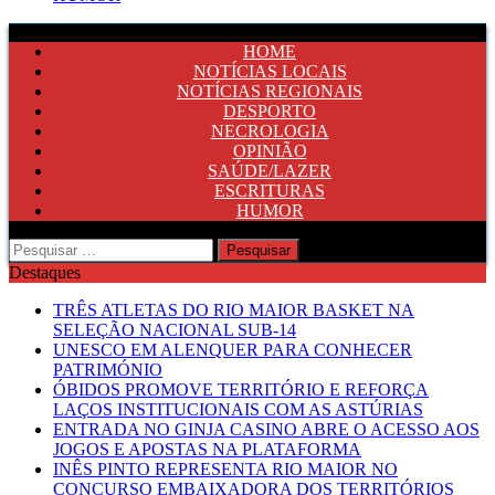
HOME
NOTÍCIAS LOCAIS
NOTÍCIAS REGIONAIS
DESPORTO
NECROLOGIA
OPINIÃO
SAÚDE/LAZER
ESCRITURAS
HUMOR
Pesquisar
por:
Destaques
TRÊS ATLETAS DO RIO MAIOR BASKET NA
SELEÇÃO NACIONAL SUB-14
UNESCO EM ALENQUER PARA CONHECER
PATRIMÓNIO
ÓBIDOS PROMOVE TERRITÓRIO E REFORÇA
LAÇOS INSTITUCIONAIS COM AS ASTÚRIAS
ENTRADA NO GINJA CASINO ABRE O ACESSO AOS
JOGOS E APOSTAS NA PLATAFORMA
INÊS PINTO REPRESENTA RIO MAIOR NO
CONCURSO EMBAIXADORA DOS TERRITÓRIOS