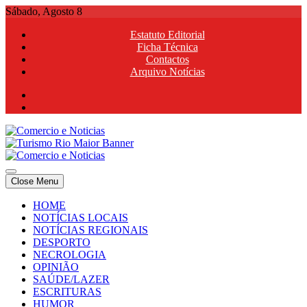
Skip
Sábado, Agosto 8
to
Estatuto Editorial
content
Ficha Técnica
Contactos
Arquivo Notícias
Comercio e Noticias
Notícias e Publicidade Online
Close Menu
Comercio e Noticias
Notícias e Publicidade Online
HOME
NOTÍCIAS LOCAIS
NOTÍCIAS REGIONAIS
DESPORTO
NECROLOGIA
OPINIÃO
SAÚDE/LAZER
ESCRITURAS
HUMOR