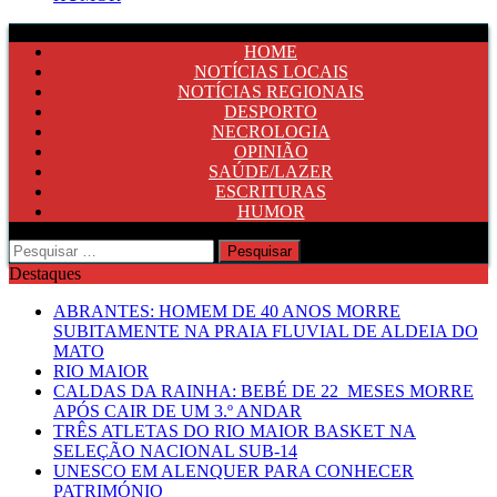
HOME
NOTÍCIAS LOCAIS
NOTÍCIAS REGIONAIS
DESPORTO
NECROLOGIA
OPINIÃO
SAÚDE/LAZER
ESCRITURAS
HUMOR
Pesquisar
por:
Destaques
ABRANTES: HOMEM DE 40 ANOS MORRE
SUBITAMENTE NA PRAIA FLUVIAL DE ALDEIA DO
MATO
RIO MAIOR
CALDAS DA RAINHA: BEBÉ DE 22 MESES MORRE
APÓS CAIR DE UM 3.º ANDAR
TRÊS ATLETAS DO RIO MAIOR BASKET NA
SELEÇÃO NACIONAL SUB-14
UNESCO EM ALENQUER PARA CONHECER
PATRIMÓNIO