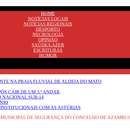
HOME
NOTÍCIAS LOCAIS
NOTÍCIAS REGIONAIS
DESPORTO
NECROLOGIA
OPINIÃO
SAÚDE/LAZER
ESCRITURAS
HUMOR
TE NA PRAIA FLUVIAL DE ALDEIA DO MATO
ÓS CAIR DE UM 3.º ANDAR
O NACIONAL SUB-14
NIO
INSTITUCIONAIS COM AS ASTÚRIAS
 MUNICIPAL DE SEGURANÇA DO CONCELHO DE AZAMBU