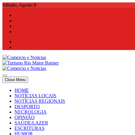
Skip
Sábado, Agosto 8
to
content
Comercio e Noticias
Notícias e Publicidade Online
Close Menu
Comercio e Noticias
Notícias e Publicidade Online
HOME
NOTÍCIAS LOCAIS
NOTÍCIAS REGIONAIS
DESPORTO
NECROLOGIA
OPINIÃO
SAÚDE/LAZER
ESCRITURAS
HUMOR