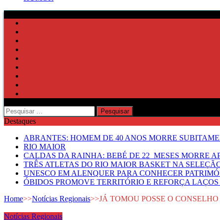
Pesquisar
por:
Destaques
ABRANTES: HOMEM DE 40 ANOS MORRE SUBITAMEN
RIO MAIOR
CALDAS DA RAINHA: BEBÉ DE 22 MESES MORRE AP
TRÊS ATLETAS DO RIO MAIOR BASKET NA SELEÇÃ
UNESCO EM ALENQUER PARA CONHECER PATRIMÓ
ÓBIDOS PROMOVE TERRITÓRIO E REFORÇA LAÇOS 
Home
>>
Notícias Regionais
>>
JÁ TOMOU POSSE O CONSELHO
Notícias Regionais