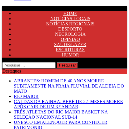
HOME
NOTÍCIAS LOCAIS
NOTÍCIAS REGIONAIS
DESPORTO
NECROLOGIA
OPINIÃO
SAÚDE/LAZER
ESCRITURAS
HUMOR
Pesquisar
por:
Destaques
ABRANTES: HOMEM DE 40 ANOS MORRE
SUBITAMENTE NA PRAIA FLUVIAL DE ALDEIA DO
MATO
RIO MAIOR
CALDAS DA RAINHA: BEBÉ DE 22 MESES MORRE
APÓS CAIR DE UM 3.º ANDAR
TRÊS ATLETAS DO RIO MAIOR BASKET NA
SELEÇÃO NACIONAL SUB-14
UNESCO EM ALENQUER PARA CONHECER
PATRIMÓNIO