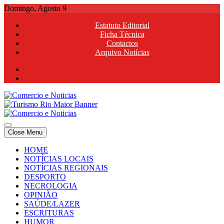
Skip
Domingo, Agosto 9
to
Estatuto Editorial
content
Ficha Técnica
Contactos
Arquivo Notícias
Comercio e Noticias
Notícias e Publicidade Online
Close Menu
Comercio e Noticias
Notícias e Publicidade Online
HOME
NOTÍCIAS LOCAIS
NOTÍCIAS REGIONAIS
DESPORTO
NECROLOGIA
OPINIÃO
SAÚDE/LAZER
ESCRITURAS
HUMOR