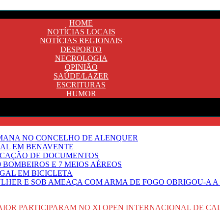
HOME
NOTÍCIAS LOCAIS
NOTÍCIAS REGIONAIS
DESPORTO
NECROLOGIA
OPINIÃO
SAÚDE/LAZER
ESCRITURAS
HUMOR
EMANA NO CONCELHO DE ALENQUER
GAL EM BENAVENTE
IFICAÇÃO DE DOCUMENTOS
 BOMBEIROS E 7 MEIOS AÉREOS
UGAL EM BICICLETA
HER E SOB AMEAÇA COM ARMA DE FOGO OBRIGOU-A A T
AIOR PARTICIPARAM NO XI OPEN INTERNACIONAL DE CA