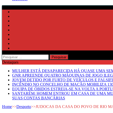
Pesquisar
por:
Destaques
MULHER ESTÁ DESAPARECIDA HÁ QUASE UMA S
GNR APREENDE QUATRO MÁQUINAS DE JOGO ILE
JOVEM DETIDO POR FURTO DE VEÍCULOS E FALS
INCÊNDIO NO CONCELHO DE MAÇÃO MOBILIZA 130
EQUIPA DE ÓBIDOS ESTREIA-SE NA VOLTA A PORT
SANTARÉM: HOMEM ENTROU EM CASA DE UMA MUL
SUAS CONTAS BANCÁRIAS
Home
>>
Desporto
>>
JUDOCAS DA CASA DO POVO DE RIO M