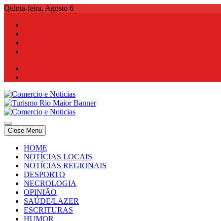
Skip
Quinta-feira, Agosto 6
to
content
Comercio e Noticias
Notícias e Publicidade Online
Close Menu
Comercio e Noticias
Notícias e Publicidade Online
HOME
NOTÍCIAS LOCAIS
NOTÍCIAS REGIONAIS
DESPORTO
NECROLOGIA
OPINIÃO
SAÚDE/LAZER
ESCRITURAS
HUMOR