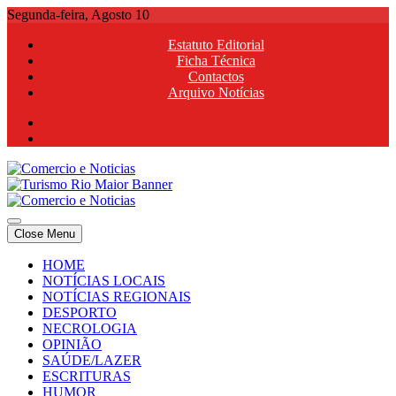
Skip
Segunda-feira, Agosto 10
to
Estatuto Editorial
content
Ficha Técnica
Contactos
Arquivo Notícias
Comercio e Noticias
Notícias e Publicidade Online
Close Menu
Comercio e Noticias
Notícias e Publicidade Online
HOME
NOTÍCIAS LOCAIS
NOTÍCIAS REGIONAIS
DESPORTO
NECROLOGIA
OPINIÃO
SAÚDE/LAZER
ESCRITURAS
HUMOR