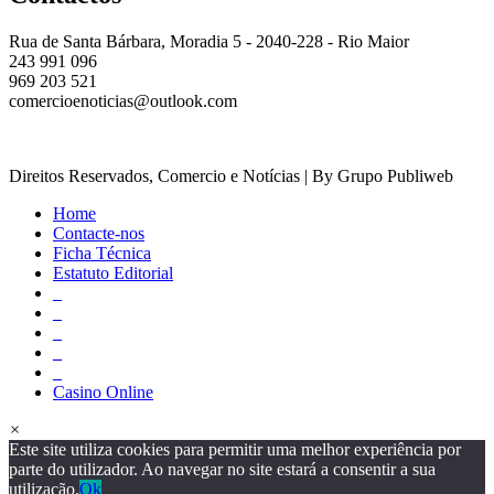
Rua de Santa Bárbara, Moradia 5 - 2040-228 - Rio Maior
243 991 096
969 203 521
comercioenoticias@outlook.com
Direitos Reservados, Comercio e Notícias | By Grupo Publiweb
Home
Contacte-nos
Ficha Técnica
Estatuto Editorial
_
_
_
_
_
Casino Online
×
Este site utiliza cookies para permitir uma melhor experiência por
parte do utilizador. Ao navegar no site estará a consentir a sua
utilização.
Ok