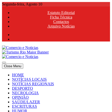
Skip
Segunda-feira, Agosto 10
to
Estatuto Editorial
content
Ficha Técnica
Contactos
Arquivo Notícias
Comercio e Noticias
Notícias e Publicidade Online
Close Menu
Comercio e Noticias
Notícias e Publicidade Online
HOME
NOTÍCIAS LOCAIS
NOTÍCIAS REGIONAIS
DESPORTO
NECROLOGIA
OPINIÃO
SAÚDE/LAZER
ESCRITURAS
HUMOR