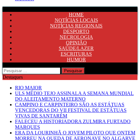
HOME
NOTÍCIAS LOCAIS
NOTÍCIAS REGIONAIS
DESPORTO
NECROLOGIA
OPINIÃO
SAÚDE/LAZER
ESCRITURAS
HUMOR
Pesquisar
por:
Destaques
RIO MAIOR
ULS MÉDIO TEJO ASSINALA A SEMANA MUNDIAL
DO ALEITAMENTO MATERNO
CAMPINO E CARPINTEIRO SÃO AS ESTÁTUAS
VENCEDORAS DO VII FESTIVAL DE ESTÁTUAS
VIVAS DE SANTARÉM
FALECEU A HISTORIADORA ZULMIRA FURTADO
MARQUES
ERA DA LOURINHÃ O JOVEM PILOTO QUE ONTEM
MORREU NA QUEDA DE AERONAVE NO ALGARVE