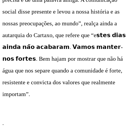
social disse presente e levou a nossa história e as
nossas preocupações, ao mundo”, realça ainda a
autarquia do Cartaxo, que refere que “e𝘀𝘁𝗲𝘀 𝗱𝗶𝗮𝘀
𝗮𝗶𝗻𝗱𝗮 𝗻𝗮̃𝗼 𝗮𝗰𝗮𝗯𝗮𝗿𝗮𝗺. 𝗩𝗮𝗺𝗼𝘀 𝗺𝗮𝗻𝘁𝗲𝗿-
𝗻𝗼𝘀 𝗳𝗼𝗿𝘁𝗲𝘀. Bem hajam por mostrar que não há
água que nos separe quando a comunidade é forte,
resistente e convicta dos valores que realmente
importam”.
.