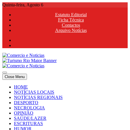
Skip
Quinta-feira, Agosto 6
to
Estatuto Editorial
content
Ficha Técnica
Contactos
Arquivo Notícias
Comercio e Noticias
Notícias e Publicidade Online
Close Menu
Comercio e Noticias
Notícias e Publicidade Online
HOME
NOTÍCIAS LOCAIS
NOTÍCIAS REGIONAIS
DESPORTO
NECROLOGIA
OPINIÃO
SAÚDE/LAZER
ESCRITURAS
HUMOR