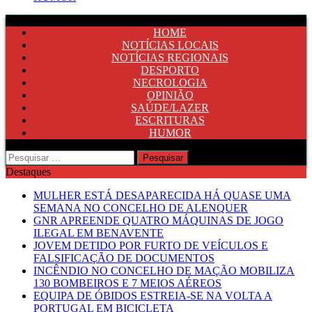
HOME
NOTÍCIAS LOCAIS
NOTÍCIAS REGIONAIS
DESPORTO
NECROLOGIA
OPINIÃO
SAÚDE/LAZER
ESCRITURAS
HUMOR
Pesquisar
por:
Destaques
MULHER ESTÁ DESAPARECIDA HÁ QUASE UMA
SEMANA NO CONCELHO DE ALENQUER
GNR APREENDE QUATRO MÁQUINAS DE JOGO
ILEGAL EM BENAVENTE
JOVEM DETIDO POR FURTO DE VEÍCULOS E
FALSIFICAÇÃO DE DOCUMENTOS
INCÊNDIO NO CONCELHO DE MAÇÃO MOBILIZA
130 BOMBEIROS E 7 MEIOS AÉREOS
EQUIPA DE ÓBIDOS ESTREIA-SE NA VOLTA A
PORTUGAL EM BICICLETA