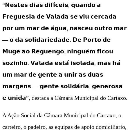
“𝗡𝗲𝘀𝘁𝗲𝘀 𝗱𝗶𝗮𝘀 𝗱𝗶𝗳𝗶́𝗰𝗲𝗶𝘀, 𝗾𝘂𝗮𝗻𝗱𝗼 𝗮
𝗙𝗿𝗲𝗴𝘂𝗲𝘀𝗶𝗮 𝗱𝗲 𝗩𝗮𝗹𝗮𝗱𝗮 𝘀𝗲 𝘃𝗶𝘂 𝗰𝗲𝗿𝗰𝗮𝗱𝗮
𝗽𝗼𝗿 𝘂𝗺 𝗺𝗮𝗿 𝗱𝗲 𝗮́𝗴𝘂𝗮, 𝗻𝗮𝘀𝗰𝗲𝘂 𝗼𝘂𝘁𝗿𝗼 𝗺𝗮𝗿
— 𝗼 𝗱𝗮 𝘀𝗼𝗹𝗶𝗱𝗮𝗿𝗶𝗲𝗱𝗮𝗱𝗲. 𝗗𝗲 𝗣𝗼𝗿𝘁𝗼 𝗱𝗲
𝗠𝘂𝗴𝗲 𝗮𝗼 𝗥𝗲𝗴𝘂𝗲𝗻𝗴𝗼, 𝗻𝗶𝗻𝗴𝘂𝗲́𝗺 𝗳𝗶𝗰𝗼𝘂
𝘀𝗼𝘇𝗶𝗻𝗵𝗼. 𝗩𝗮𝗹𝗮𝗱𝗮 𝗲𝘀𝘁𝗮́ 𝗶𝘀𝗼𝗹𝗮𝗱𝗮, 𝗺𝗮𝘀 𝗵𝗮́
𝘂𝗺 𝗺𝗮𝗿 𝗱𝗲 𝗴𝗲𝗻𝘁𝗲 𝗮 𝘂𝗻𝗶𝗿 𝗮𝘀 𝗱𝘂𝗮𝘀
𝗺𝗮𝗿𝗴𝗲𝗻𝘀 — 𝗴𝗲𝗻𝘁𝗲 𝘀𝗼𝗹𝗶𝗱𝗮́𝗿𝗶𝗮, 𝗴𝗲𝗻𝗲𝗿𝗼𝘀𝗮
𝗲 𝘂𝗻𝗶𝗱𝗮”, destaca a Câmara Municipal do Cartaxo.
A Ação Social da Câmara Municipal do Cartaxo, o
carteiro, o padeiro, as equipas de apoio domiciliário,