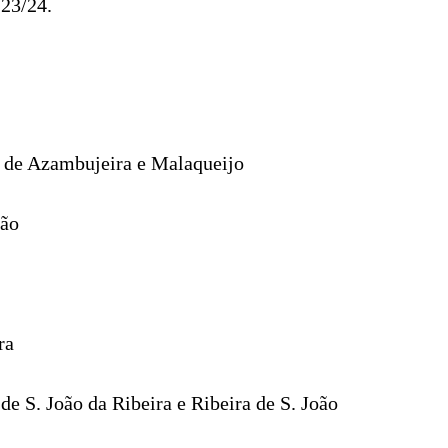
 23/24.
s de Azambujeira e Malaqueijo
ião
ra
e S. João da Ribeira e Ribeira de S. João