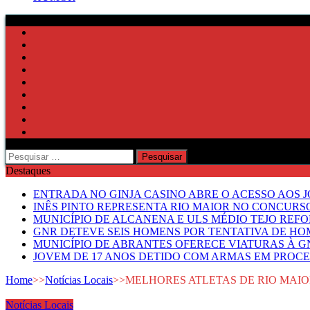
Pesquisar
por:
Destaques
ENTRADA NO GINJA CASINO ABRE O ACESSO AOS 
INÊS PINTO REPRESENTA RIO MAIOR NO CONCUR
MUNICÍPIO DE ALCANENA E ULS MÉDIO TEJO RE
GNR DETEVE SEIS HOMENS POR TENTATIVA DE HOM
MUNICÍPIO DE ABRANTES OFERECE VIATURAS À GN
JOVEM DE 17 ANOS DETIDO COM ARMAS EM PROCE
Home
>>
Notícias Locais
>>
MELHORES ATLETAS DE RIO MAIO
Notícias Locais