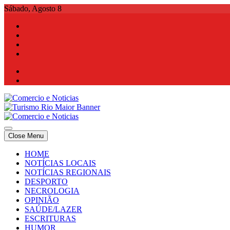
Skip
Sábado, Agosto 8
to
content
Comercio e Noticias
Notícias e Publicidade Online
Close Menu
Comercio e Noticias
Notícias e Publicidade Online
HOME
NOTÍCIAS LOCAIS
NOTÍCIAS REGIONAIS
DESPORTO
NECROLOGIA
OPINIÃO
SAÚDE/LAZER
ESCRITURAS
HUMOR