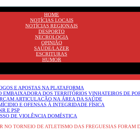
HOME
NOTÍCIAS LOCAIS
NOTÍCIAS REGIONAIS
DESPORTO
NECROLOGIA
OPINIÃO
SAÚDE/LAZER
ESCRITURAS
HUMOR
JOGOS E APOSTAS NA PLATAFORMA
SO EMBAIXADORA DOS TERRITÓRIOS VINHATEIROS DE P
FORÇAM ARTICULAÇÃO NA ÁREA DA SAÚDE
ÍCIDIO E OFENSAS À INTEGRIDADE FÍSICA
R E PSP
SSO DE VIOLÊNCIA DOMÉSTICA
R NO TORNEIO DE ATLETISMO DAS FREGUESIAS FORAM 