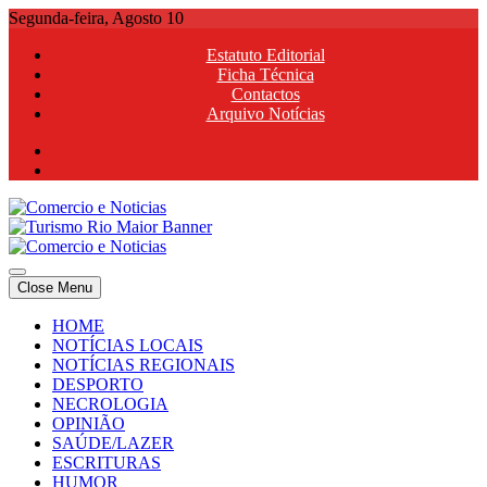
Skip
Segunda-feira, Agosto 10
to
Estatuto Editorial
content
Ficha Técnica
Contactos
Arquivo Notícias
Comercio e Noticias
Notícias e Publicidade Online
Close Menu
Comercio e Noticias
Notícias e Publicidade Online
HOME
NOTÍCIAS LOCAIS
NOTÍCIAS REGIONAIS
DESPORTO
NECROLOGIA
OPINIÃO
SAÚDE/LAZER
ESCRITURAS
HUMOR