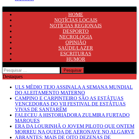
HOME
NOTÍCIAS LOCAIS
NOTÍCIAS REGIONAIS
DESPORTO
NECROLOGIA
OPINIÃO
SAÚDE/LAZER
ESCRITURAS
HUMOR
Pesquisar
por:
Destaques
ULS MÉDIO TEJO ASSINALA A SEMANA MUNDIAL
DO ALEITAMENTO MATERNO
CAMPINO E CARPINTEIRO SÃO AS ESTÁTUAS
VENCEDORAS DO VII FESTIVAL DE ESTÁTUAS
VIVAS DE SANTARÉM
FALECEU A HISTORIADORA ZULMIRA FURTADO
MARQUES
ERA DA LOURINHÃ O JOVEM PILOTO QUE ONTEM
MORREU NA QUEDA DE AERONAVE NO ALGARVE
ABRANTES: MAIS DE OITO DEZENAS DE