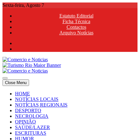
Skip
Sexta-feira, Agosto 7
to
Estatuto Editorial
content
Ficha Técnica
Contactos
Arquivo Notícias
Comercio e Noticias
Notícias e Publicidade Online
Close Menu
Comercio e Noticias
Notícias e Publicidade Online
HOME
NOTÍCIAS LOCAIS
NOTÍCIAS REGIONAIS
DESPORTO
NECROLOGIA
OPINIÃO
SAÚDE/LAZER
ESCRITURAS
HUMOR