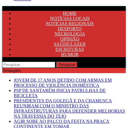
HOME
NOTÍCIAS LOCAIS
NOTÍCIAS REGIONAIS
DESPORTO
NECROLOGIA
OPINIÃO
SAÚDE/LAZER
ESCRITURAS
HUMOR
Pesquisar
por:
Destaques
JOVEM DE 17 ANOS DETIDO COM ARMAS EM
PROCESSO DE VIOLÊNCIA DOMÉSTICA
PSP DE SANTARÉM INICIA PATRULHAS DE
BICICLETA
PRESIDENTES DA GOLEGÃ E DA CHAMUSCA
REUNIRAM COM O MINISTRO DAS
INFRAESTRUTURAS PARA DEFENDER MELHORIAS
NA TRAVESSIA DO TEJO
AGIR SOBE AO PALCO DA FESTA NA PRAÇA
CONTINENTE EM TOMAR