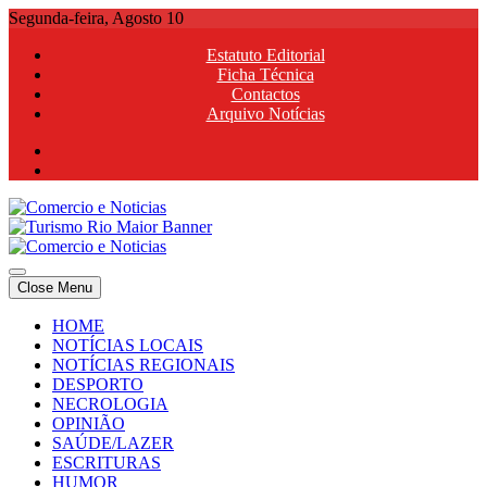
Skip
Segunda-feira, Agosto 10
to
Estatuto Editorial
content
Ficha Técnica
Contactos
Arquivo Notícias
Comercio e Noticias
Notícias e Publicidade Online
Close Menu
Comercio e Noticias
Notícias e Publicidade Online
HOME
NOTÍCIAS LOCAIS
NOTÍCIAS REGIONAIS
DESPORTO
NECROLOGIA
OPINIÃO
SAÚDE/LAZER
ESCRITURAS
HUMOR