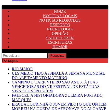
HOME
NOTÍCIAS LOCAIS
NOTÍCIAS REGIONAIS
DESPORTO
NECROLOGIA
OPINIÃO
SAÚDE/LAZER
ESCRITURAS
HUMOR
Pesquisar
por:
Destaques
RIO MAIOR
ULS MÉDIO TEJO ASSINALA A SEMANA MUNDIAL
DO ALEITAMENTO MATERNO
CAMPINO E CARPINTEIRO SÃO AS ESTÁTUAS
VENCEDORAS DO VII FESTIVAL DE ESTÁTUAS
VIVAS DE SANTARÉM
FALECEU A HISTORIADORA ZULMIRA FURTADO
MARQUES
ERA DA LOURINHÃ O JOVEM PILOTO QUE ONTEM
MORREU NA QUEDA DE AERONAVE NO ALGARVE