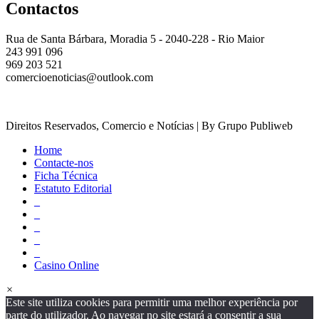
Contactos
Rua de Santa Bárbara, Moradia 5 - 2040-228 - Rio Maior
243 991 096
969 203 521
comercioenoticias@outlook.com
Direitos Reservados, Comercio e Notícias | By Grupo Publiweb
Home
Contacte-nos
Ficha Técnica
Estatuto Editorial
_
_
_
_
_
Casino Online
×
Este site utiliza cookies para permitir uma melhor experiência por
parte do utilizador. Ao navegar no site estará a consentir a sua