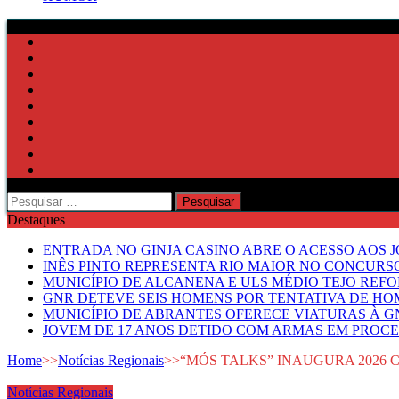
Pesquisar
por:
Destaques
ENTRADA NO GINJA CASINO ABRE O ACESSO AOS 
INÊS PINTO REPRESENTA RIO MAIOR NO CONCUR
MUNICÍPIO DE ALCANENA E ULS MÉDIO TEJO RE
GNR DETEVE SEIS HOMENS POR TENTATIVA DE HOM
MUNICÍPIO DE ABRANTES OFERECE VIATURAS À GN
JOVEM DE 17 ANOS DETIDO COM ARMAS EM PROCE
Home
>>
Notícias Regionais
>>
“MÓS TALKS” INAUGURA 2026 
Notícias Regionais