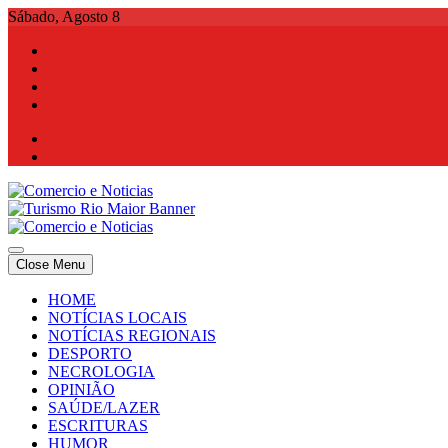
Skip
Sábado, Agosto 8
to
content
Comercio e Noticias
Notícias e Publicidade Online
Close Menu
Comercio e Noticias
Notícias e Publicidade Online
HOME
NOTÍCIAS LOCAIS
NOTÍCIAS REGIONAIS
DESPORTO
NECROLOGIA
OPINIÃO
SAÚDE/LAZER
ESCRITURAS
HUMOR