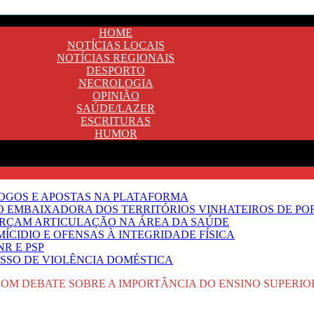
HOME
NOTÍCIAS LOCAIS
NOTÍCIAS REGIONAIS
DESPORTO
NECROLOGIA
OPINIÃO
SAÚDE/LAZER
ESCRITURAS
HUMOR
JOGOS E APOSTAS NA PLATAFORMA
SO EMBAIXADORA DOS TERRITÓRIOS VINHATEIROS DE P
FORÇAM ARTICULAÇÃO NA ÁREA DA SAÚDE
ÍCIDIO E OFENSAS À INTEGRIDADE FÍSICA
R E PSP
SSO DE VIOLÊNCIA DOMÉSTICA
COM DEBATE SOBRE A IMPORTÂNCIA DO ENSINO SUPERIO