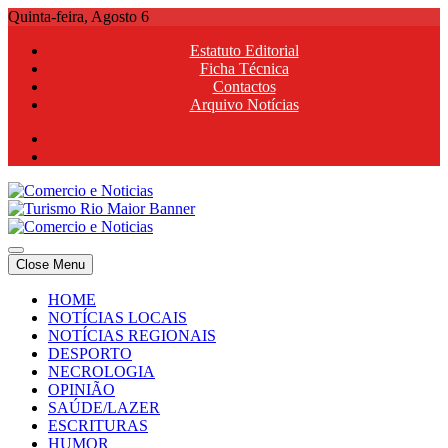
Skip
Quinta-feira, Agosto 6
to
Estatuto Editorial
content
Ficha Técnica
Contactos
Arquivo Notícias
Comercio e Noticias
Notícias e Publicidade Online
Close Menu
Comercio e Noticias
Notícias e Publicidade Online
HOME
NOTÍCIAS LOCAIS
NOTÍCIAS REGIONAIS
DESPORTO
NECROLOGIA
OPINIÃO
SAÚDE/LAZER
ESCRITURAS
HUMOR