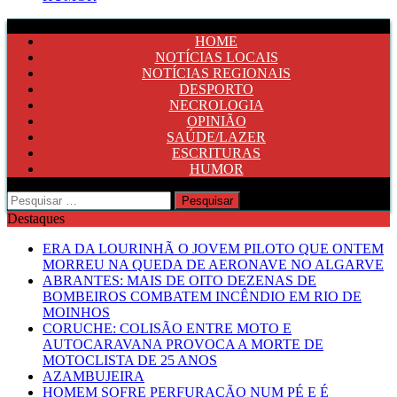
HOME
NOTÍCIAS LOCAIS
NOTÍCIAS REGIONAIS
DESPORTO
NECROLOGIA
OPINIÃO
SAÚDE/LAZER
ESCRITURAS
HUMOR
Pesquisar
por:
Destaques
ERA DA LOURINHÃ O JOVEM PILOTO QUE ONTEM
MORREU NA QUEDA DE AERONAVE NO ALGARVE
ABRANTES: MAIS DE OITO DEZENAS DE
BOMBEIROS COMBATEM INCÊNDIO EM RIO DE
MOINHOS
CORUCHE: COLISÃO ENTRE MOTO E
AUTOCARAVANA PROVOCA A MORTE DE
MOTOCLISTA DE 25 ANOS
AZAMBUJEIRA
HOMEM SOFRE PERFURAÇÃO NUM PÉ E É