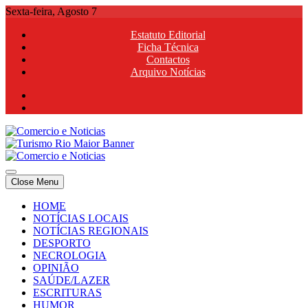
Skip
Sexta-feira, Agosto 7
to
Estatuto Editorial
content
Ficha Técnica
Contactos
Arquivo Notícias
Comercio e Noticias
Notícias e Publicidade Online
Close Menu
Comercio e Noticias
Notícias e Publicidade Online
HOME
NOTÍCIAS LOCAIS
NOTÍCIAS REGIONAIS
DESPORTO
NECROLOGIA
OPINIÃO
SAÚDE/LAZER
ESCRITURAS
HUMOR