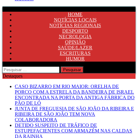
HOME
NOTÍCIAS LOCAIS
NOTÍCIAS REGIONAIS
DESPORTO
NECROLOGIA
OPINIÃO
SAÚDE/LAZER
ESCRITURAS
HUMOR
Pesquisar
por:
Destaques
CASO BIZARRO EM RIO MAIOR: ORELHA DE
PORCO COM A ESTRELA DA BANDEIRA DE ISRAEL
ENCONTRADA NA PORTA DA ANTIGA FÁBRICA DO
PÃO DE LÓ
JUNTA DE FREGUESIA DE SÃO JOÃO DA RIBEIRA E
RIBEIRA DE SÃO JOÃO TEM NOVA
COLABORADORA
DETIDO SUSPEITO DE TRÁFICO DE
ESTUPEFACIENTES COM ARMAZÉM NAS CALDAS
DA RAINHA