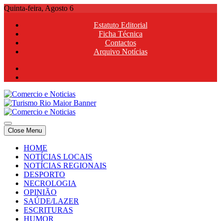
Skip
Quinta-feira, Agosto 6
to
Estatuto Editorial
content
Ficha Técnica
Contactos
Arquivo Notícias
Comercio e Noticias
Notícias e Publicidade Online
Close Menu
Comercio e Noticias
Notícias e Publicidade Online
HOME
NOTÍCIAS LOCAIS
NOTÍCIAS REGIONAIS
DESPORTO
NECROLOGIA
OPINIÃO
SAÚDE/LAZER
ESCRITURAS
HUMOR