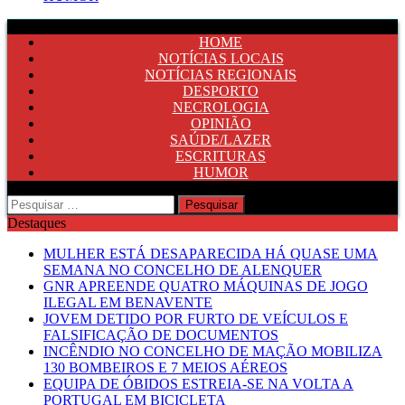
HOME
NOTÍCIAS LOCAIS
NOTÍCIAS REGIONAIS
DESPORTO
NECROLOGIA
OPINIÃO
SAÚDE/LAZER
ESCRITURAS
HUMOR
Pesquisar
por:
Destaques
MULHER ESTÁ DESAPARECIDA HÁ QUASE UMA
SEMANA NO CONCELHO DE ALENQUER
GNR APREENDE QUATRO MÁQUINAS DE JOGO
ILEGAL EM BENAVENTE
JOVEM DETIDO POR FURTO DE VEÍCULOS E
FALSIFICAÇÃO DE DOCUMENTOS
INCÊNDIO NO CONCELHO DE MAÇÃO MOBILIZA
130 BOMBEIROS E 7 MEIOS AÉREOS
EQUIPA DE ÓBIDOS ESTREIA-SE NA VOLTA A
PORTUGAL EM BICICLETA