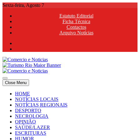
Skip
Sexta-feira, Agosto 7
to
Estatuto Editorial
content
Ficha Técnica
Contactos
Arquivo Notícias
Comercio e Noticias
Notícias e Publicidade Online
Close Menu
Comercio e Noticias
Notícias e Publicidade Online
HOME
NOTÍCIAS LOCAIS
NOTÍCIAS REGIONAIS
DESPORTO
NECROLOGIA
OPINIÃO
SAÚDE/LAZER
ESCRITURAS
HUMOR