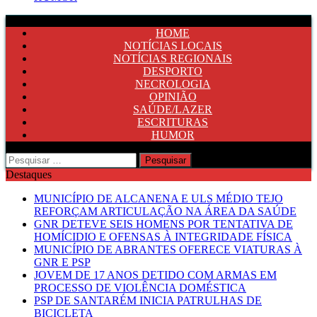
HOME
NOTÍCIAS LOCAIS
NOTÍCIAS REGIONAIS
DESPORTO
NECROLOGIA
OPINIÃO
SAÚDE/LAZER
ESCRITURAS
HUMOR
Pesquisar
por:
Destaques
MUNICÍPIO DE ALCANENA E ULS MÉDIO TEJO
REFORÇAM ARTICULAÇÃO NA ÁREA DA SAÚDE
GNR DETEVE SEIS HOMENS POR TENTATIVA DE
HOMÍCIDIO E OFENSAS À INTEGRIDADE FÍSICA
MUNICÍPIO DE ABRANTES OFERECE VIATURAS À
GNR E PSP
JOVEM DE 17 ANOS DETIDO COM ARMAS EM
PROCESSO DE VIOLÊNCIA DOMÉSTICA
PSP DE SANTARÉM INICIA PATRULHAS DE
BICICLETA