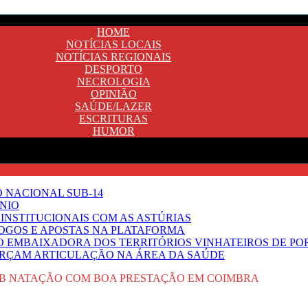
HOME
NOTÍCIAS LOCAIS
NOTÍCIAS REGIONAIS
DESPORTO
NECROLOGIA
OPINIÃO
SAÚDE/LAZER
ESCRITURAS
HUMOR
O NACIONAL SUB-14
NIO
INSTITUCIONAIS COM AS ASTÚRIAS
JOGOS E APOSTAS NA PLATAFORMA
SO EMBAIXADORA DOS TERRITÓRIOS VINHATEIROS DE P
FORÇAM ARTICULAÇÃO NA ÁREA DA SAÚDE
UB NATAÇÃO COM BOA PRESTAÇÃO EM COIMBRA