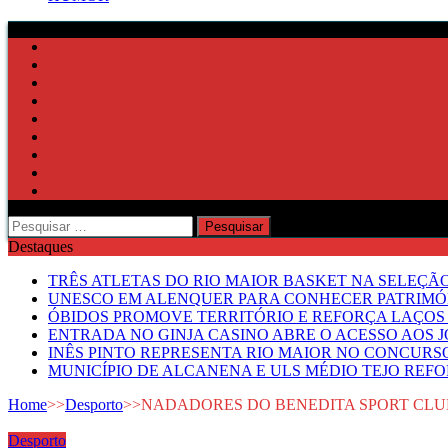
Pesquisar
por:
Destaques
TRÊS ATLETAS DO RIO MAIOR BASKET NA SELEÇÃ
UNESCO EM ALENQUER PARA CONHECER PATRIMÓ
ÓBIDOS PROMOVE TERRITÓRIO E REFORÇA LAÇOS 
ENTRADA NO GINJA CASINO ABRE O ACESSO AOS 
INÊS PINTO REPRESENTA RIO MAIOR NO CONCUR
MUNICÍPIO DE ALCANENA E ULS MÉDIO TEJO RE
Home
>>
Desporto
>>
NADADORES DO BENEDITA SPORT CL
Desporto