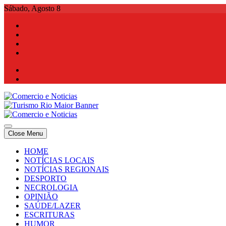
Skip
Sábado, Agosto 8
to
content
Comercio e Noticias
Notícias e Publicidade Online
Close Menu
Comercio e Noticias
Notícias e Publicidade Online
HOME
NOTÍCIAS LOCAIS
NOTÍCIAS REGIONAIS
DESPORTO
NECROLOGIA
OPINIÃO
SAÚDE/LAZER
ESCRITURAS
HUMOR