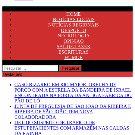
HOME
NOTÍCIAS LOCAIS
NOTÍCIAS REGIONAIS
DESPORTO
NECROLOGIA
OPINIÃO
SAÚDE/LAZER
ESCRITURAS
HUMOR
Pesquisar
por:
Destaques
CASO BIZARRO EM RIO MAIOR: ORELHA DE
PORCO COM A ESTRELA DA BANDEIRA DE ISRAEL
ENCONTRADA NA PORTA DA ANTIGA FÁBRICA DO
PÃO DE LÓ
JUNTA DE FREGUESIA DE SÃO JOÃO DA RIBEIRA E
RIBEIRA DE SÃO JOÃO TEM NOVA
COLABORADORA
DETIDO SUSPEITO DE TRÁFICO DE
ESTUPEFACIENTES COM ARMAZÉM NAS CALDAS
DA RAINHA