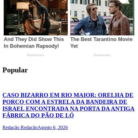
Popular
CASO BIZARRO EM RIO MAIOR: ORELHA DE
PORCO COM A ESTRELA DA BANDEIRA DE
ISRAEL ENCONTRADA NA PORTA DA ANTIGA
FÁBRICA DO PÃO DE LÓ
Redação Redação
Agosto 6, 2026