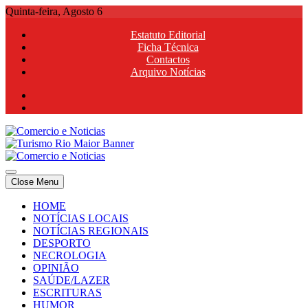
Skip
Quinta-feira, Agosto 6
to
Estatuto Editorial
content
Ficha Técnica
Contactos
Arquivo Notícias
Comercio e Noticias
Notícias e Publicidade Online
Close Menu
Comercio e Noticias
Notícias e Publicidade Online
HOME
NOTÍCIAS LOCAIS
NOTÍCIAS REGIONAIS
DESPORTO
NECROLOGIA
OPINIÃO
SAÚDE/LAZER
ESCRITURAS
HUMOR